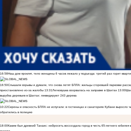
16:58
Наш дом проклят, тело женщины 6 часов лежало у подъезда: третий раз горит кварти
16:50
Слышали взрывы и думали, что снова летят БПЛА: жильцы сгоревшей парковки расск
приостановлено из-за жалобы
13:31
Легковушка взорвалась на заправке в Шахтах
13:00
Шах
вырубка деревьев в Шахтах: ликвидируют 243 дерева
10:22
Сирены и опасность БПЛА не испугали: в гостиницах и санаториях Кубани выросло 
обратились в полицию
18:00
Каким был древний Танаис: нейросеть воссоздала город в честь 65-летнего юбилея 
мусоре