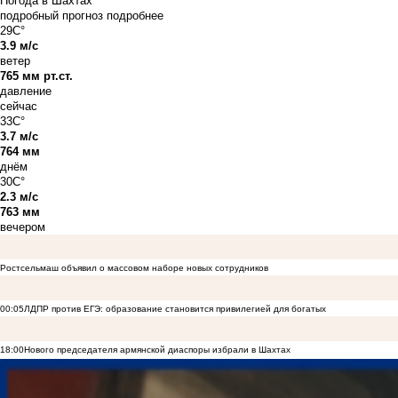
Погода в Шахтах
подробный прогноз
подробнее
29C°
3.9 м/с
ветер
765 мм рт.ст.
давление
сейчас
33C°
3.7 м/с
764 мм
днём
30C°
2.3 м/с
763 мм
вечером
Ростсельмаш объявил о массовом наборе новых сотрудников
00:05
ЛДПР против ЕГЭ: образование становится привилегией для богатых
18:00
Нового председателя армянской диаспоры избрали в Шахтах