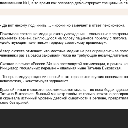
поликлиники №1, в то время как оператор демонстрирует трещины на сте
- Да вот некому подчинить…, - иронично замечает в ответ пенсионерка.
Показывая состояние медицинского учреждения – сломанные электровык
кабинетах врачей, сыплющуюся на голову пациентов побелку с потолка
«действующим памятником гордому советскому прошлому».
Автор сюжета отмечает, что местные медики не раз обращались за помо
чиновники раз за разом закрывали глаза на требующие незамедлительн
Сказали в эфире «России 24» и о пресловутой оптимизации, в рамках к
Инициатор глобальных перемен – опальная ныне Татьяна Быковская.
- Теперь в медучреждении полный штат терапевтов и узких специалисто
невозможно, - констатирует журналист.
Красной нитью в сюжете прослеживается мысль – во всех бедах здраво
Татьяна Быковская. Бывший министр якобы не только неохотно реагиров
и скрывала истинный уровень детской смертности в регионе, превратил
селе без врачей.