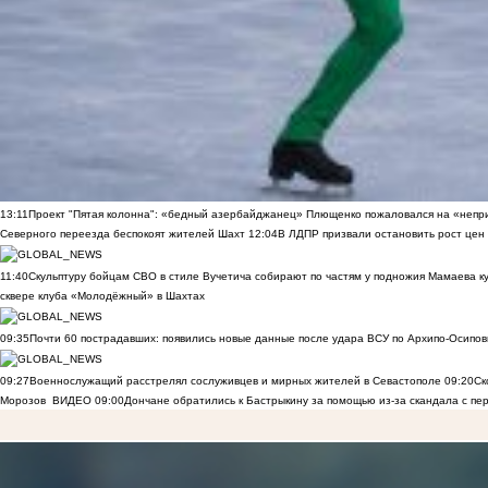
13:11
Проект "Пятая колонна": «бедный азербайджанец» Плющенко пожаловался на «непри
Северного переезда беспокоят жителей Шахт
12:04
В ЛДПР призвали остановить рост цен
11:40
Скульптуру бойцам СВО в стиле Вучетича собирают по частям у подножия Мамаева к
сквере клуба «Молодёжный» в Шахтах
09:35
Почти 60 пострадавших: появились новые данные после удара ВСУ по Архипо-Осипов
09:27
Военнослужащий расстрелял сослуживцев и мирных жителей в Севастополе
09:20
Ск
Морозов
ВИДЕО
09:00
Дончане обратились к Бастрыкину за помощью из-за скандала с пе