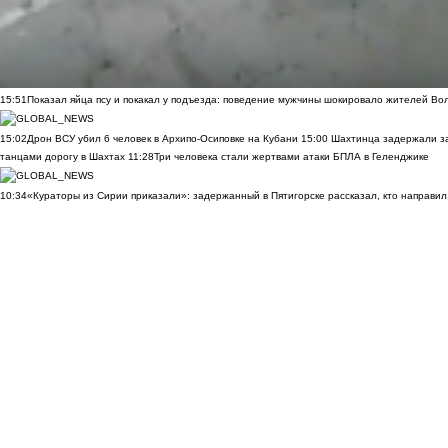
15:51
Показал яйца псу и покакал у подъезда: поведение мужчины шокировало жителей Во
15:02
Дрон ВСУ убил 6 человек в Архипо-Осиповке на Кубани
15:00
Шахтинца задержали за
танцами дорогу в Шахтах
11:28
Три человека стали жертвами атаки БПЛА в Геленджике
10:34
«Кураторы из Сирии приказали»: задержанный в Пятигорске рассказал, кто направил 