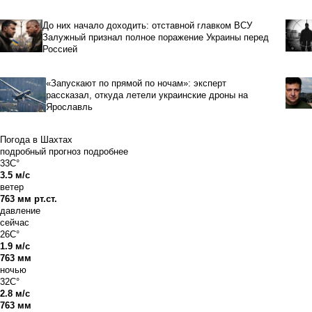
До них начало доходить: отставной главком ВСУ
Залужный признал полное поражение Украины перед
Россией
«Запускают по прямой по ночам»: эксперт
рассказал, откуда летели украинские дроны на
Ярославль
Погода в Шахтах
подробный прогноз
подробнее
33C°
3.5 м/с
ветер
763 мм рт.ст.
давление
сейчас
26C°
1.9 м/с
763 мм
ночью
32C°
2.8 м/с
763 мм