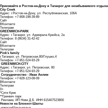
Приезжайте в Ростов-на-Дону и Таганрог для незабываемого отдыха
City Creek
Адрес: г.Ростов-на-Дону, ул. Республиканская, 106А
Телефон: +7-908-198-39-89
Сайт
ВКонтакте
Телеграм
GREENWICH-PARK
Адрес: г.Таганрог, ул. Адмирала Крюйса, 2а
Телефон: 8 (8634) 31-42-42
Сайт
ВКонтакте
Телеграм
Pink's family
г.Таганрог, ул. Петровская,80/Глушко,4
Телефон: +7-951-524-93-29
GREENWICH-CITY
Адрес: г.Таганрог, ул. Петровская, 80
Телефон: +7-951-524-93-29
Сотрудничество - Иван Анлим
Телефон: +7-928-123-08-09
ВКонтакте
Телеграм
0+
*Сити Крик
**Гринвич парк
Реклама. ИП Нови Д.Б. ИНН 615407523800
Новости на Блoкнoт-Шахты
новости
Шахты
отдых