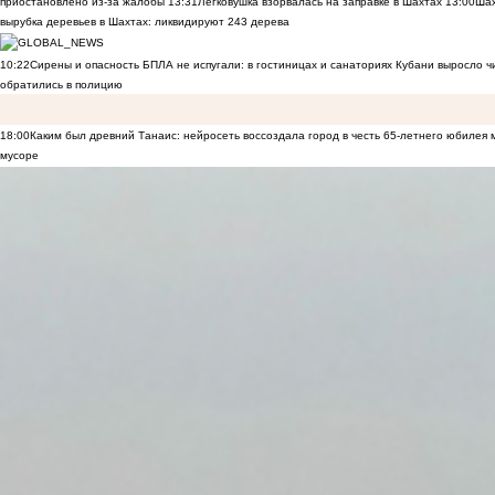
приостановлено из-за жалобы
13:31
Легковушка взорвалась на заправке в Шахтах
13:00
Шах
вырубка деревьев в Шахтах: ликвидируют 243 дерева
10:22
Сирены и опасность БПЛА не испугали: в гостиницах и санаториях Кубани выросло 
обратились в полицию
18:00
Каким был древний Танаис: нейросеть воссоздала город в честь 65-летнего юбилея 
мусоре