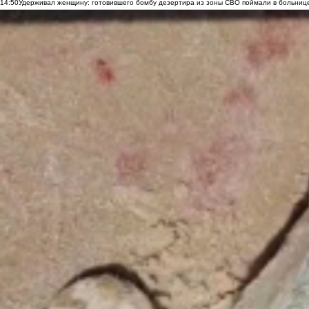
14:50
Удерживал женщину: готовившего бомбу дезертира из зоны СВО поймали в больниц