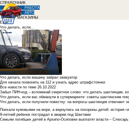
СПРАВОЧНИК
РАБОТА
АВТО
МАГАЗИНЫ
Еще
Что делать, если...
Что делать, если машину забрал эвакуатор
Для начала позвонить на 112 и узнать адрес штрафстоянки
Все новости по теме
26.10.2022
Забыл ПИН-код – вспоминай секретное слово: что делать шахтинцам, к
Что делать, если вас обманули в супермаркете: советы шахтинским по
Что делать, если получили повестку: на вопросы шахтинцев отвечают э
Поехали кумовьями на море, а вернулись на похороны детей: история ги
9-летний ребенок пострадал в аварии под Шахтами
Семьям погибших детей в Архипо-Осиповке выплатят власти – Слюсарь