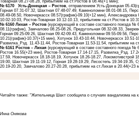
Товарная 08.27-08.28, прибытием на ст.Ростов в 08.46(+1 мин);
№ 6170 Усть-Донецкая – Ростов
, отправлением Усть-Донецкая 05.43(г
Горная 07.31-07.32, Шахтная 07.48-07.49, Каменоломни 08.01-08.15, Перс
08.49-08.50, Новочеркасск 08.57(график)-09.10(+12 мин), Александровка 
10.02-10.03, Ростов-Товарная 10.12-10.13, прибытием на ст.Ростов в 10.3
№ 6160 Лихая – Ростов
(курсирующий в составе составного поезда № 6
08.11(график), Замчалово 08.25-08.26, Предугольная 08.32-08.33, Зверево
Горная 09.25-09.26, Шахтная 09.42-09.43, Каменоломни 09.55-09.56, Пер
10.21(график)-10.37(+15 мин), Хотунок 10.43-10.44, Новочеркасск 10.51-10
Развилка_Рзд. 11.43-11.44, Ростов-Товарная 11.53-11.54, прибытием на ст
№ 6161 Ростов – Лихая
(курсирующий в составе составного поезда № 6
Ростов 16.55(+23 мин), Ростов-Товарная 17.14-17.15, Развилка_Рзд. 17.2
17.59, Новочеркасск 18.18-18.19, Хотунок 18.26-18.27, Локомотивстрой 1
19.00, Шахтная 19.11-19.12, Горная 19.28-19.29, Лесостепь 19.34-19.35, 
20.19-20.20, Замчалово 20.27-20.28, прибытием на ст.Лихая в 20.44(+23 м
Читайте также:
"Жительница Шахт сообщила о случаях вандализма на к
Инна Онякова