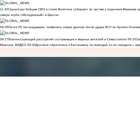
11:40
Скульптуру бойцам СВО в стиле Вучетича собирают по частям у подножия Мамаева к
сквере клуба «Молодёжный» в Шахтах
09:35
Почти 60 пострадавших: появились новые данные после удара ВСУ по Архипо-Осипов
09:27
Военнослужащий расстрелял сослуживцев и мирных жителей в Севастополе
09:20
Ск
Морозов
ВИДЕО
09:00
Дончане обратились к Бастрыкину за помощью из-за скандала с пе