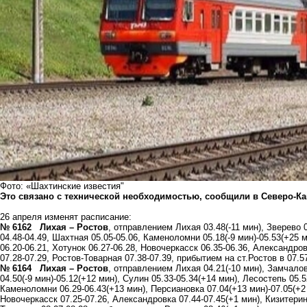
Фото: «Шахтинские известия"
Это связано с технической необходимостью, сообщили в Северо-К
26 апреля изменят расписание:
№ 6162 Лихая – Ростов
, отправлением Лихая 03.48(-11 мин), Зверево 0
04.48-04.49, Шахтная 05.05-05.06, Каменоломни 05.18(-9 мин)-05.53(+25 
06.20-06.21, Хотунок 06.27-06.28, Новочеркасск 06.35-06.36, Александров
07.28-07.29, Ростов-Товарная 07.38-07.39, прибытием на ст.Ростов в 07.5
№ 6164 Лихая – Ростов
, отправлением Лихая 04.21(-10 мин), Замчалов
04.50(-9 мин)-05.12(+12 мин), Сулин 05.33-05.34(+14 мин), Лесостепь 05.5
Каменоломни 06.29-06.43(+13 мин), Персиановка 07.04(+13 мин)-07.05(+2 
Новочеркасск 07.25-07.26, Александровка 07.44-07.45(+1 мин), Кизитерин