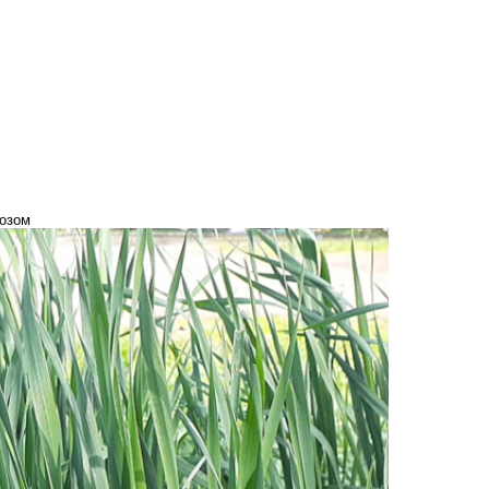
иозом