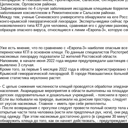
Целинском, Орловском районах.
Зафиксировано по 4 случая заболевания иксодовым клещевым боррелио
заболевания коксиеллезом в Ремонтненском и Сальском районах.
Между тем, ученые Сеченовского университета обнаружили на юге Росси
конго-крымской геморрагической лихорадки. Эксперты-медики сейчас п
новоявленного типа КГЛ для человека, сравнивая его с другими разнови
образцов опасного вируса, относящиеся к линии «
Европа-3», которую се
Уже есть мнение, что по сравнению с
«
Европа-3» наиболее опасным все 
переносчики КГЛ в основном клещи. По данным специалистов Роспотре
насекомых лихорадку подхватили 12 жителей Ростовской области.
Напомним, в
начале июня 2022 года медики предупреждали шахтинцев о
выявлено 3 случая
.
Кроме того, за первые 5 месяцев 2022 года в области
зарегистрировано 
Крымской геморрагической лихорадкой. В городе Новошахтинск больной
июне статистика неуклонно растет.
- С целью снижения численности клещей проводятся обработки эпидзнач
населения. Акарицидные мероприятия в области выполнены на площади б
детских оздоровительных и дошкольных учреждений, - пояснили в прес
Если вы побывали на природе, выезжали на донские просторы, следует
от укусов насекомых. Главное – иметь при себе репелленты.
- После возвращения с прогулки следует провести полный осмотр тела 
открытые части тела человека (кисти или предплечья рук, ноги), они р
под одежду. При этом насекомые достаточно долго (в среднем 30 мину
обнаружить клеща до того, как он начнет действовать, - предупреждают