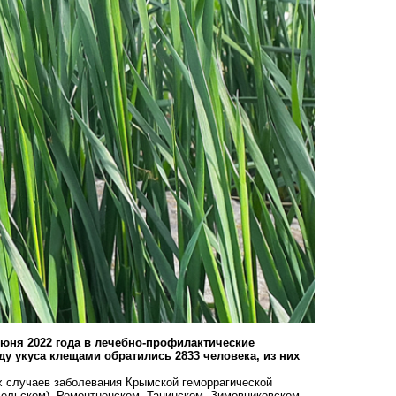
юня 2022 года в лечебно-профилактические
 укуса клещами обратились 2833 человека, из них
ых случаев заболевания Крымской геморрагической
сельском), Ремонтненском, Тацинском, Зимовниковском,