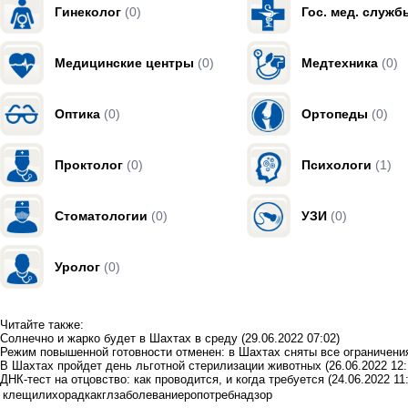
Гинеколог
(0)
Гос. мед. служб
Медицинские центры
(0)
Медтехника
(0)
Оптика
(0)
Ортопеды
(0)
Проктолог
(0)
Психологи
(1)
Стоматологии
(0)
УЗИ
(0)
Уролог
(0)
Читайте также:
Солнечно и жарко будет в Шахтах в среду
(29.06.2022 07:02)
Режим повышенной готовности отменен: в Шахтах сняты все ограничени
В Шахтах пройдет день льготной стерилизации животных
(26.06.2022 12:
ДНК-тест на отцовство: как проводится, и когда требуется
(24.06.2022 11
клещи
лихорадка
кгл
заболевание
ропотребнадзор