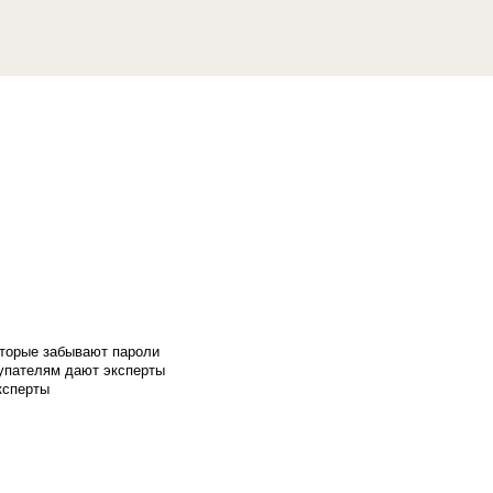
оторые забывают пароли
купателям дают эксперты
ксперты