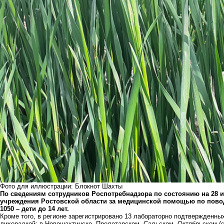
Фото для иллюстрации: Блокнот Шахты
По сведениям сотрудников Роспотребнадзора по состоянию на 28 и
учреждения Ростовской области за медицинской помощью по поводу
1050 – дети до 14 лет.
Кроме того, в регионе зарегистрировано 13 лабораторно подтвержденн
лихорадкой: в Новошахтинске, Пролетарском, Сальском, Октябрьском (