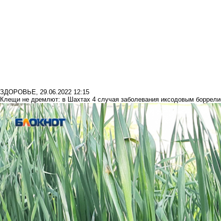
ЗДОРОВЬЕ
,
29.06.2022 12:15
Клещи не дремлют: в Шахтах 4 случая заболевания иксодовым боррел