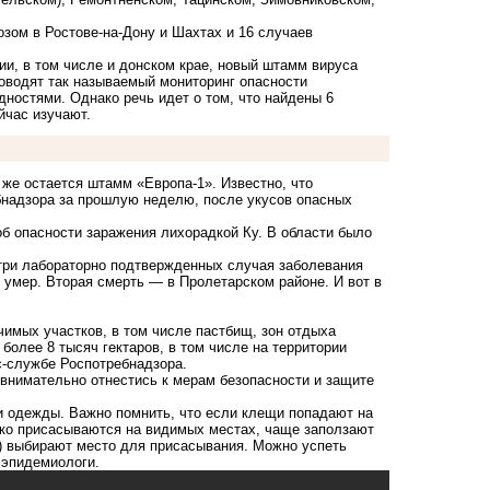
зом в Ростове-на-Дону и Шахтах и 16 случаев
и, в том числе и донском крае,
новый штамм вируса
роводят так называемый мониторинг опасности
дностями. Однако речь идет о том, что найдены 6
йчас изучают.
же остается штамм «Европа-1». Известно, что
бнадзора за прошлую неделю, после укусов опасных
б опасности заражения лихорадкой Ку. В области
было
три
лабораторно подтвержденных случая заболевания
 умер. Вторая смерть — в Пролетарском районе.
И вот в
имых участков, в том числе пастбищ, зон отдыха
олее 8 тысяч гектаров, в том числе на территории
с-службе Роспотребнадзора.
 внимательно отнестись к мерам безопасности и защите
и одежды. Важно помнить, что если клещи попадают на
едко присасываются на видимых местах, чаще заползают
т) выбирают место для присасывания. Можно успеть
 эпидемиологи.