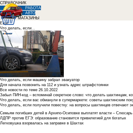
СПРАВОЧНИК
РАБОТА
АВТО
МАГАЗИНЫ
Еще
Что делать, если...
Что делать, если машину забрал эвакуатор
Для начала позвонить на 112 и узнать адрес штрафстоянки
Все новости по теме
26.10.2022
Забыл ПИН-код – вспоминай секретное слово: что делать шахтинцам, к
Что делать, если вас обманули в супермаркете: советы шахтинским по
Что делать, если получили повестку: на вопросы шахтинцев отвечают э
Семьям погибших детей в Архипо-Осиповке выплатят власти – Слюсарь
ЛДПР против ЕГЭ: образование становится привилегией для богатых
Легковушка взорвалась на заправке в Шахтах