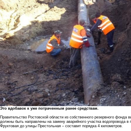
Это вдобавок к уже потраченным ранее средствам.
Правительство Ростовской области из собственного резервного фонда 
должны быть направлены на замену аварийного участка водопровода в 
Фруктовая до улицы Престольная – составит порядка 4 километров.