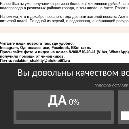
Ранее Шахты уже
получали от региона более 5,7 миллионов рублей
на п
водопровода в различных районах города, в том числе на Аюте. Работ
Напомним, что в декабре прошлого года десятки жителей поселка Аютин
питьевой водой. По одной из версий, в водопровод, снабжающий ресурс
Читайте наши новости там, где удобно:
Instagram
,
Одноклассники
,
Facebook
,
ВКонтакте
.
Присылайте фото и видео на номер 8-908-510-40-41 (Viber, WhatsApp
получили помощи от чиновников.
Почта:
redaktor_shakhty@bloknot61.ru