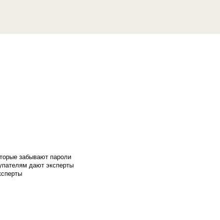
оторые забывают пароли
купателям дают эксперты
ксперты