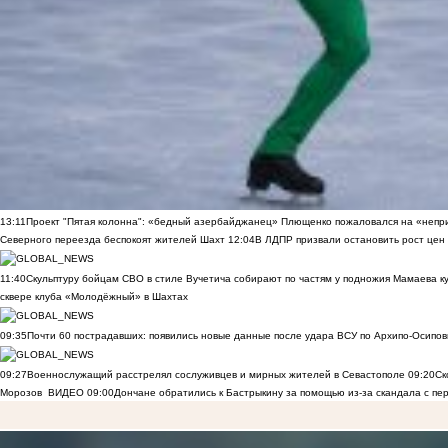
13:11
Проект "Пятая колонна": «бедный азербайджанец» Плющенко пожаловался на «непри
Северного переезда беспокоят жителей Шахт
12:04
В ЛДПР призвали остановить рост цен
11:40
Скульптуру бойцам СВО в стиле Вучетича собирают по частям у подножия Мамаева к
сквере клуба «Молодёжный» в Шахтах
09:35
Почти 60 пострадавших: появились новые данные после удара ВСУ по Архипо-Осипов
09:27
Военнослужащий расстрелял сослуживцев и мирных жителей в Севастополе
09:20
Ск
Морозов
ВИДЕО
09:00
Дончане обратились к Бастрыкину за помощью из-за скандала с пе