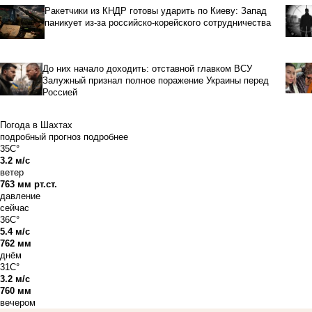
Ракетчики из КНДР готовы ударить по Киеву: Запад
паникует из-за российско-корейского сотрудничества
До них начало доходить: отставной главком ВСУ
Залужный признал полное поражение Украины перед
Россией
Погода в Шахтах
подробный прогноз
подробнее
35C°
3.2 м/с
ветер
763 мм рт.ст.
давление
сейчас
36C°
5.4 м/с
762 мм
днём
31C°
3.2 м/с
760 мм
вечером