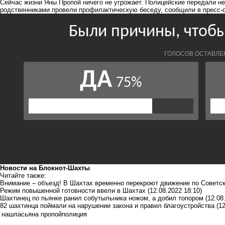
Сейчас жизни Яны Пропой ничего не угрожает. Полицейские передали 
родственниками провели профилактическую беседу, сообщили в пресс-
Новости на Блoкнoт-Шахты
Читайте также:
Внимание – объезд! В Шахтах временно перекроют движение по Советс
Режим повышенной готовности ввели в Шахтах
(12.08.2022 18:10)
Шахтинец по пьянке ранил собутыльника ножом, а добил топором
(12.08
82 шахтинца поймали на нарушении закона и правил благоустройства
(1
нашлась
яна пропой
полиция