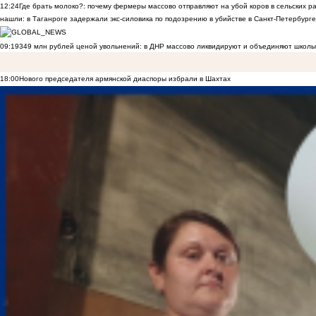
12:24
Где брать молоко?: почему фермеры массово отправляют на убой коров в сельских р
нашли: в Таганроге задержали экс-силовика по подозрению в убийстве в Санкт-Петербурге
09:19
349 млн рублей ценой увольнений: в ДНР массово ликвидируют и объединяют школы
18:00
Нового председателя армянской диаспоры избрали в Шахтах