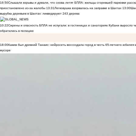
16:50
Слышали взрывы и думали, что снова летят БПЛА: жильцы сгоревшей парковки расск
приостановлено из-за жалобы
13:31
Легковушка взорвалась на заправке в Шахтах
13:00
Шах
вырубка деревьев в Шахтах: ликвидируют 243 дерева
10:22
Сирены и опасность БПЛА не испугали: в гостиницах и санаториях Кубани выросло 
обратились в полицию
18:00
Каким был древний Танаис: нейросеть воссоздала город в честь 65-летнего юбилея 
мусоре