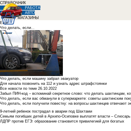
СПРАВОЧНИК
РАБОТА
АВТО
МАГАЗИНЫ
Еще
Что делать, если...
Что делать, если машину забрал эвакуатор
Для начала позвонить на 112 и узнать адрес штрафстоянки
Все новости по теме
26.10.2022
Забыл ПИН-код – вспоминай секретное слово: что делать шахтинцам, к
Что делать, если вас обманули в супермаркете: советы шахтинским по
Что делать, если получили повестку: на вопросы шахтинцев отвечают э
9-летний ребенок пострадал в аварии под Шахтами
Семьям погибших детей в Архипо-Осиповке выплатят власти – Слюсарь
ЛДПР против ЕГЭ: образование становится привилегией для богатых