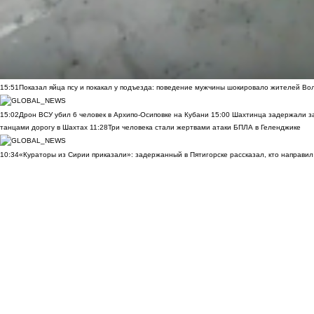
15:51
Показал яйца псу и покакал у подъезда: поведение мужчины шокировало жителей Во
15:02
Дрон ВСУ убил 6 человек в Архипо-Осиповке на Кубани
15:00
Шахтинца задержали за
танцами дорогу в Шахтах
11:28
Три человека стали жертвами атаки БПЛА в Геленджике
10:34
«Кураторы из Сирии приказали»: задержанный в Пятигорске рассказал, кто направил 