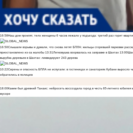
16:58
Наш дом проклят, тело женщины 6 часов лежало у подъезда: третий раз горит кварти
16:50
Слышали взрывы и думали, что снова летят БПЛА: жильцы сгоревшей парковки расск
приостановлено из-за жалобы
13:31
Легковушка взорвалась на заправке в Шахтах
13:00
Шах
вырубка деревьев в Шахтах: ликвидируют 243 дерева
10:22
Сирены и опасность БПЛА не испугали: в гостиницах и санаториях Кубани выросло 
обратились в полицию
18:00
Каким был древний Танаис: нейросеть воссоздала город в честь 65-летнего юбилея 
мусоре