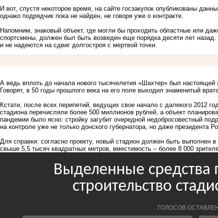
И вот, спустя некоторое время, на сайте госзакупок опубликованы данн
однако подрядчик пока не найден, не говоря уже о контракте.
Напомним, знаковый объект, где могли бы проходить областные или даж
спортсмены, должен был быть возведен еще порядка десяти лет назад.
и не надеются на сдвиг долгостроя с мертвой точки.
А ведь вплоть до начала нового тысячелетия «Шахтер» был настоящей 
Говорят, в 50 годы прошлого века на его поле выходил знаменитый врат
Кстати, после всех перипетий, ведущих свое начало с далекого 2012 го
стадиона перечисляли более 500 миллионов рублей, а объект планирова
пандемии было ясно: стройку загубит очередной недобросовестный подр
на контроле уже не только донского губернатора, но даже президента Ро
Для справки: согласно проекту, новый стадион должен быть выполнен
свыше 5,5 тысяч квадратных метров, вместимость – более 8 000 зрител