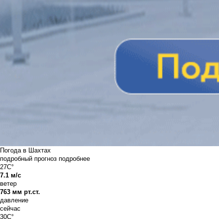
Погода в Шахтах
подробный прогноз
подробнее
27C°
7.1 м/с
ветер
763 мм рт.ст.
давление
сейчас
30C°