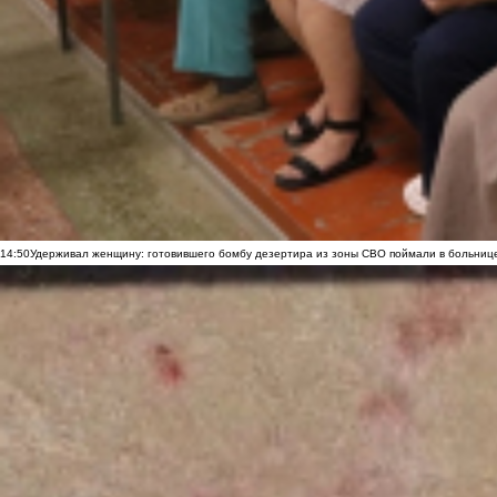
14:50
Удерживал женщину: готовившего бомбу дезертира из зоны СВО поймали в больниц