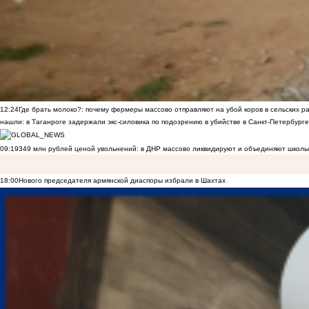
12:24
Где брать молоко?: почему фермеры массово отправляют на убой коров в сельских р
нашли: в Таганроге задержали экс-силовика по подозрению в убийстве в Санкт-Петербурге
09:19
349 млн рублей ценой увольнений: в ДНР массово ликвидируют и объединяют школы
18:00
Нового председателя армянской диаспоры избрали в Шахтах