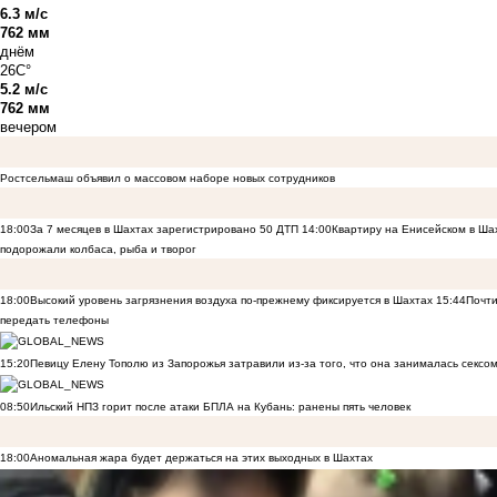
6.3 м/с
762 мм
днём
26C°
5.2 м/с
762 мм
вечером
Ростсельмаш объявил о массовом наборе новых сотрудников
18:00
За 7 месяцев в Шахтах зарегистрировано 50 ДТП
14:00
Квартиру на Енисейском в Ша
подорожали колбаса, рыба и творог
18:00
Высокий уровень загрязнения воздуха по-прежнему фиксируется в Шахтах
15:44
Почти
передать телефоны
15:20
Певицу Елену Тополю из Запорожья затравили из-за того, что она занималась сексом
08:50
Ильский НПЗ горит после атаки БПЛА на Кубань: ранены пять человек
18:00
Аномальная жара будет держаться на этих выходных в Шахтах