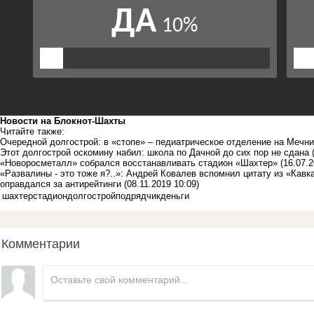
Новости на Блoкнoт-Шахты
Читайте также:
Очередной долгострой: в «стопе» – педиатрическое отделение на Мечн
Этот долгострой оскомину набил: школа по Дачной до сих пор не сдана
«Новоросметалл» собрался восстанавливать стадион «Шахтер»
(16.07.2
«Развалины - это тоже я?..»: Андрей Ковалев вспомнил цитату из «Кавк
оправдался за антирейтинги
(08.11.2019 10:09)
шахтер
стадион
долгострой
подрядчик
деньги
Комментарии