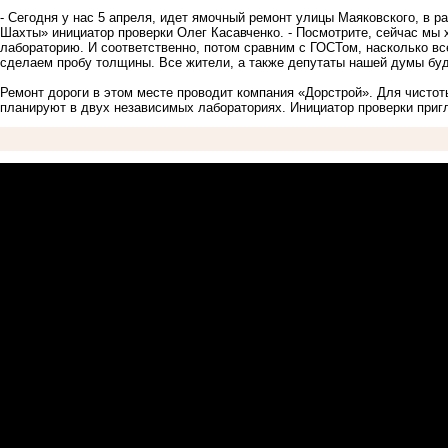
- Сегодня у нас 5 апреля, идет ямочный ремонт улицы Маяковского, в р
Шахты» инициатор проверки Олег Касавченко. - Посмотрите, сейчас мы х
лабораторию. И соответственно, потом сравним с ГОСТом, насколько все
сделаем пробу толщины. Все жители, а также депутаты нашей думы буд
Ремонт дороги в этом месте проводит компания «Дорстрой». Для чисто
планируют в двух независимых лабораториях. Инициатор проверки при