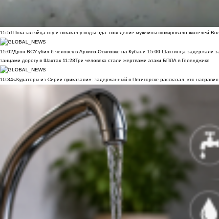
15:51
Показал яйца псу и покакал у подъезда: поведение мужчины шокировало жителей Во
15:02
Дрон ВСУ убил 6 человек в Архипо-Осиповке на Кубани
15:00
Шахтинца задержали за
танцами дорогу в Шахтах
11:28
Три человека стали жертвами атаки БПЛА в Геленджике
10:34
«Кураторы из Сирии приказали»: задержанный в Пятигорске рассказал, кто направил 