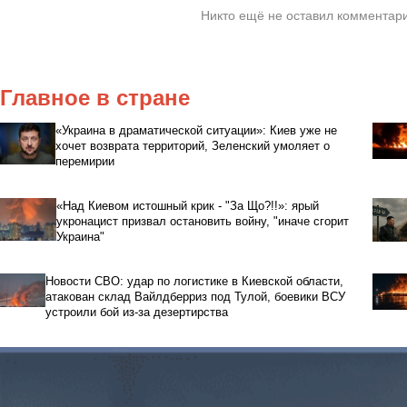
Никто ещё не оставил комментари
Главное в стране
«Украина в драматической ситуации»: Киев уже не
хочет возврата территорий, Зеленский умоляет о
перемирии
«Над Киевом истошный крик - "За Що?!!»: ярый
укронацист призвал остановить войну, "иначе сгорит
Украина"
Новости СВО: удар по логистике в Киевской области,
атакован склад Вайлдберриз под Тулой, боевики ВСУ
устроили бой из-за дезертирства