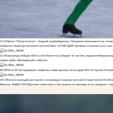
13:11
Проект "Пятая колонна": «бедный азербайджанец» Плющенко пожаловался на «непри
Северного переезда беспокоят жителей Шахт
12:04
В ЛДПР призвали остановить рост цен
11:40
Скульптуру бойцам СВО в стиле Вучетича собирают по частям у подножия Мамаева к
сквере клуба «Молодёжный» в Шахтах
09:35
Почти 60 пострадавших: появились новые данные после удара ВСУ по Архипо-Осипов
09:27
Военнослужащий расстрелял сослуживцев и мирных жителей в Севастополе
09:20
Ск
Морозов
ВИДЕО
09:00
Дончане обратились к Бастрыкину за помощью из-за скандала с пе