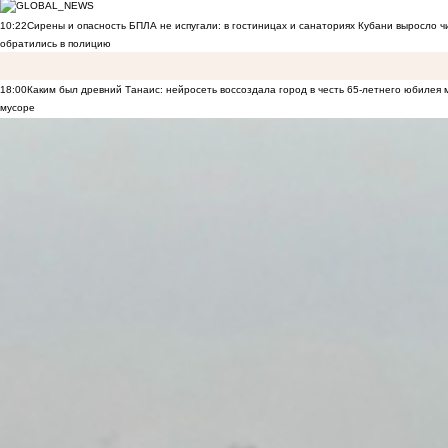
10:22
Сирены и опасность БПЛА не испугали: в гостиницах и санаториях Кубани выросло 
обратились в полицию
18:00
Каким был древний Танаис: нейросеть воссоздала город в честь 65-летнего юбилея 
мусоре