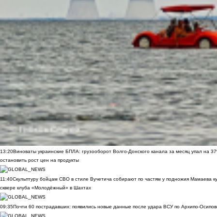
13:20
Виноваты украинские БПЛА: грузооборот Волго-Донского канала за месяц упал на 3
остановить рост цен на продукты
11:40
Скульптуру бойцам СВО в стиле Вучетича собирают по частям у подножия Мамаева к
сквере клуба «Молодёжный» в Шахтах
09:35
Почти 60 пострадавших: появились новые данные после удара ВСУ по Архипо-Осипов