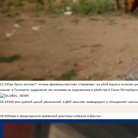
12:24
Где брать молоко?: почему фермеры массово отправляют на убой коров в сельских р
нашли: в Таганроге задержали экс-силовика по подозрению в убийстве в Санкт-Петербурге
09:19
349 млн рублей ценой увольнений: в ДНР массово ликвидируют и объединяют школы
18:00
Нового председателя армянской диаспоры избрали в Шахтах