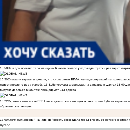
16:58
Наш дом проклят, тело женщины 6 часов лежало у подъезда: третий раз горит кварти
16:50
Слышали взрывы и думали, что снова летят БПЛА: жильцы сгоревшей парковки расск
приостановлено из-за жалобы
13:31
Легковушка взорвалась на заправке в Шахтах
13:00
Шах
вырубка деревьев в Шахтах: ликвидируют 243 дерева
10:22
Сирены и опасность БПЛА не испугали: в гостиницах и санаториях Кубани выросло 
обратились в полицию
18:00
Каким был древний Танаис: нейросеть воссоздала город в честь 65-летнего юбилея 
мусоре