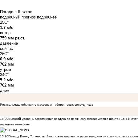
Погода в Шахтах
подробный прогноз
подробнее
25C°
1.7 м/с
ветер
759 мм рт.ст.
давление
сейчас
26C°
6.9 м/с
762 мм
утром
34C°
5.2 м/с
762 мм
днём
Ростсельмаш объявил о массовом наборе новых сотрудников
18:00
Высокий уровень загрязнения воздуха по-прежнему фиксируется в Шахтах
15:44
Почти
передать телефоны
15:20
Певицу Елену Тополю из Запорожья затравили из-за того, что она занималась сексом