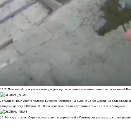
15:51
Показал яйца псу и покакал у подъезда: поведение мужчины шокировало жителей Во
15:02
Дрон ВСУ убил 6 человек в Архипо-Осиповке на Кубани
15:00
Шахтинца задержали за
танцами дорогу в Шахтах
11:28
Три человека стали жертвами атаки БПЛА в Геленджике
10:34
«Кураторы из Сирии приказали»: задержанный в Пятигорске рассказал, кто направил 