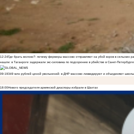
12:24
Где брать молоко?: почему фермеры массово отправляют на убой коров в сельских р
нашли: в Таганроге задержали экс-силовика по подозрению в убийстве в Санкт-Петербурге
09:19
349 млн рублей ценой увольнений: в ДНР массово ликвидируют и объединяют школы
18:00
Нового председателя армянской диаспоры избрали в Шахтах