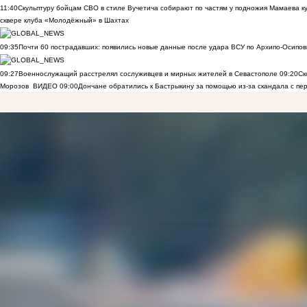
11:40
Скульптуру бойцам СВО в стиле Вучетича собирают по частям у подножия Мамаева к
сквере клуба «Молодёжный» в Шахтах
09:35
Почти 60 пострадавших: появились новые данные после удара ВСУ по Архипо-Осипов
09:27
Военнослужащий расстрелял сослуживцев и мирных жителей в Севастополе
09:20
Ск
Морозов
ВИДЕО
09:00
Дончане обратились к Бастрыкину за помощью из-за скандала с пе