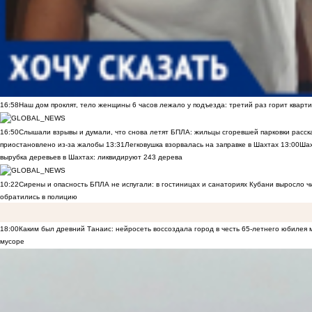
16:58
Наш дом проклят, тело женщины 6 часов лежало у подъезда: третий раз горит кварти
16:50
Слышали взрывы и думали, что снова летят БПЛА: жильцы сгоревшей парковки расск
приостановлено из-за жалобы
13:31
Легковушка взорвалась на заправке в Шахтах
13:00
Шах
вырубка деревьев в Шахтах: ликвидируют 243 дерева
10:22
Сирены и опасность БПЛА не испугали: в гостиницах и санаториях Кубани выросло 
обратились в полицию
18:00
Каким был древний Танаис: нейросеть воссоздала город в честь 65-летнего юбилея 
мусоре