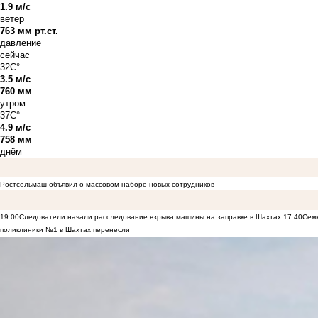
1.9 м/с
ветер
763 мм рт.ст.
давление
сейчас
32C°
3.5 м/с
760 мм
утром
37C°
4.9 м/с
758 мм
днём
Ростсельмаш объявил о массовом наборе новых сотрудников
19:00
Следователи начали расследование взрыва машины на заправке в Шахтах
17:40
Семь
поликлиники №1 в Шахтах перенесли