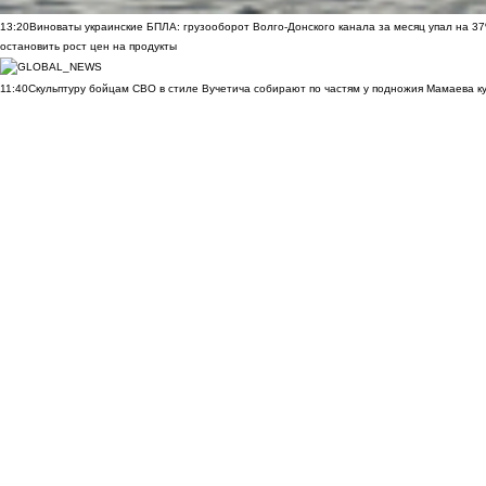
13:20
Виноваты украинские БПЛА: грузооборот Волго-Донского канала за месяц упал на 3
остановить рост цен на продукты
11:40
Скульптуру бойцам СВО в стиле Вучетича собирают по частям у подножия Мамаева к