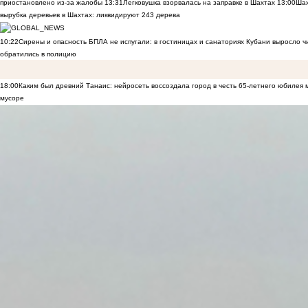
приостановлено из-за жалобы
13:31
Легковушка взорвалась на заправке в Шахтах
13:00
Шах
вырубка деревьев в Шахтах: ликвидируют 243 дерева
10:22
Сирены и опасность БПЛА не испугали: в гостиницах и санаториях Кубани выросло 
обратились в полицию
18:00
Каким был древний Танаис: нейросеть воссоздала город в честь 65-летнего юбилея 
мусоре