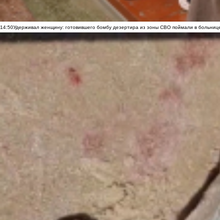
14:50
Удерживал женщину: готовившего бомбу дезертира из зоны СВО поймали в больниц