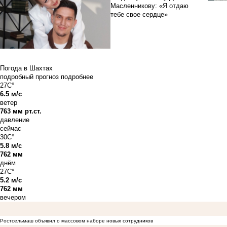
Масленникову: «Я отдаю
тебе свое сердце»
Погода в Шахтах
подробный прогноз
подробнее
27C°
6.5 м/с
ветер
763 мм рт.ст.
давление
сейчас
30C°
5.8 м/с
762 мм
днём
27C°
5.2 м/с
762 мм
вечером
Ростсельмаш объявил о массовом наборе новых сотрудников