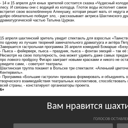
- 14 и 15 апреля для юных зрителей состоится сказка «Чудесный колод
лесу. И связаны они с водицей из колодца. Глоток воды исполнит самое
встретит свою возлюбленную Аленушку, которая решит мать от недуга и
добро обязательно победит зло, - рассказывает актриса Шахтинского др
драматургической частью Татьяна Цуркан.
15 апреля шахтинский зритель увидит спектакль для взрослых «Таинств
по одному из лучших творений замечательного драматурга и актёра Пет
Завершится гастрольная программа 16 апреля комедией Бомарше «Безу
- Пьеса – фейерверк, пьеса – праздник, пьеса – фонтан эмоций – так её
Несмотря на свою популярность, она может удивить даже самых предан
про ловкого пройдоху Фигаро заиграет новыми красками и никого не ос
увидите сами, - советуют театралы.
Шахтинская труппа покажет в Вольске три спектакля: «Аленький цветоч
Кентервиль».
- Программа «Большие гастроли» призвана формировать и объединять о
творческого взаимодействия театральных коллективов, способствовать 
всей страны, - констатируют организаторы проекта.
6+