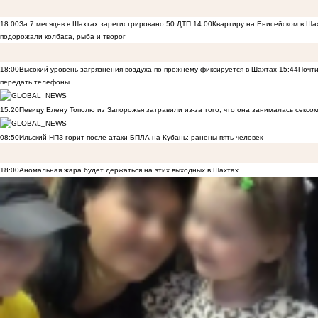
18:00
За 7 месяцев в Шахтах зарегистрировано 50 ДТП
14:00
Квартиру на Енисейском в Ша
подорожали колбаса, рыба и творог
18:00
Высокий уровень загрязнения воздуха по-прежнему фиксируется в Шахтах
15:44
Почти
передать телефоны
15:20
Певицу Елену Тополю из Запорожья затравили из-за того, что она занималась сексом
08:50
Ильский НПЗ горит после атаки БПЛА на Кубань: ранены пять человек
18:00
Аномальная жара будет держаться на этих выходных в Шахтах