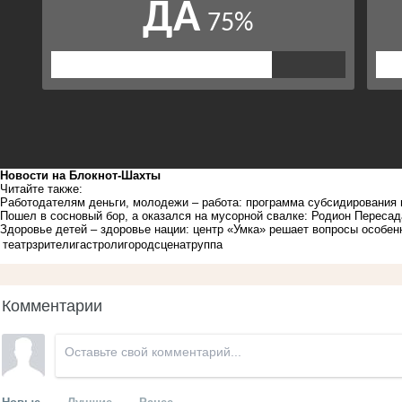
Новости на Блoкнoт-Шахты
Читайте также:
Работодателям деньги, молодежи – работа: программа субсидирования 
Пошел в сосновый бор, а оказался на мусорной свалке: Родион Пересад
Здоровье детей – здоровье нации: центр «Умка» решает вопросы особе
театр
зрители
гастроли
город
сцена
труппа
Комментарии
Новые
Лучшие
Ранее