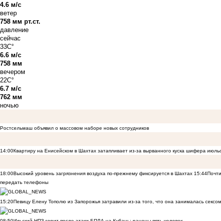
4.6 м/с
ветер
758 мм рт.ст.
давление
сейчас
33C°
6.6 м/с
758 мм
вечером
22C°
6.7 м/с
762 мм
ночью
Ростсельмаш объявил о массовом наборе новых сотрудников
14:00
Квартиру на Енисейском в Шахтах затапливает из-за вырванного куска шифера июль
18:00
Высокий уровень загрязнения воздуха по-прежнему фиксируется в Шахтах
15:44
Почти
передать телефоны
15:20
Певицу Елену Тополю из Запорожья затравили из-за того, что она занималась сексом
08:50
Ильский НПЗ горит после атаки БПЛА на Кубань: ранены пять человек