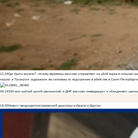
12:24
Где брать молоко?: почему фермеры массово отправляют на убой коров в сельских р
нашли: в Таганроге задержали экс-силовика по подозрению в убийстве в Санкт-Петербурге
09:19
349 млн рублей ценой увольнений: в ДНР массово ликвидируют и объединяют школы
18:00
Нового председателя армянской диаспоры избрали в Шахтах