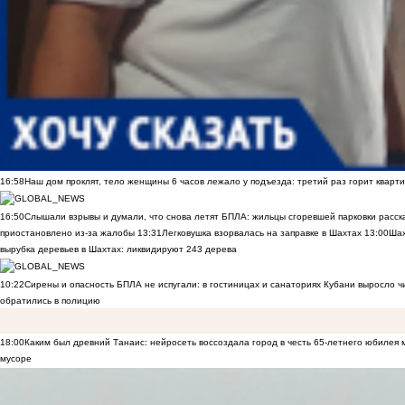
16:58
Наш дом проклят, тело женщины 6 часов лежало у подъезда: третий раз горит кварти
16:50
Слышали взрывы и думали, что снова летят БПЛА: жильцы сгоревшей парковки расск
приостановлено из-за жалобы
13:31
Легковушка взорвалась на заправке в Шахтах
13:00
Шах
вырубка деревьев в Шахтах: ликвидируют 243 дерева
10:22
Сирены и опасность БПЛА не испугали: в гостиницах и санаториях Кубани выросло 
обратились в полицию
18:00
Каким был древний Танаис: нейросеть воссоздала город в честь 65-летнего юбилея 
мусоре