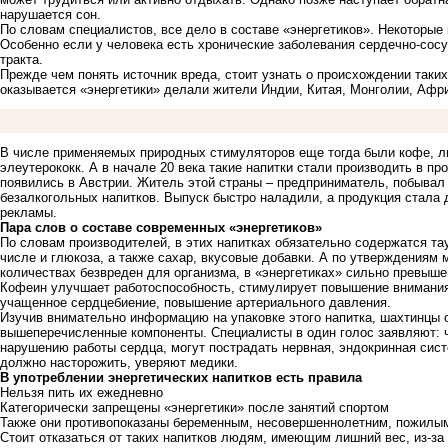
нарушается сон.
По словам специалистов, все дело в составе «энергетиков». Некоторые
Особенно если у человека есть хронические заболевания сердечно-сос
тракта.
Прежде чем понять источник вреда, стоит узнать о происхождении таких
оказывается «энергетики» делали жители Индии, Китая, Монголии, Афр
В числе применяемых природных стимуляторов еще тогда были кофе, ли
элеутерококк. А в начале 20 века такие напитки стали производить в 
появились в Австрии. Житель этой страны – предприниматель, побывал
безалкогольных напитков. Выпуск быстро наладили, а продукция стала 
рекламы.
Пара слов о составе современных «энергетиков»
По словам производителей, в этих напитках обязательно содержатся та
числе и глюкоза, а также сахар, вкусовые добавки. А по утверждениям 
количествах безвреден для организма, в «энергетиках» сильно превыше
Кофеин улучшает работоспособность, стимулирует повышение внимания
учащенное сердцебиение, повышение артериального давления.
Изучив внимательно информацию на упаковке этого напитка, шахтинцы о
вышеперечисленные компоненты. Специалисты в один голос заявляют: ч
нарушению работы сердца, могут пострадать нервная, эндокринная сис
должно насторожить, уверяют медики.
В употреблении энергетических напитков есть правила
Нельзя пить их ежедневно
Категорически запрещены «энергетики» после занятий спортом
Также они противопоказаны беременным, несовершеннолетним, пожилым
Стоит отказаться от таких напитков людям, имеющим лишний вес, из-за