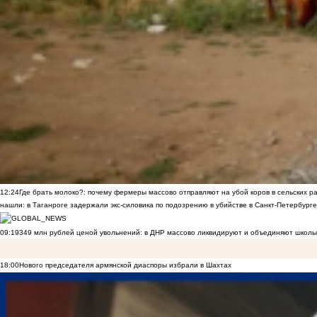
12:24
Где брать молоко?: почему фермеры массово отправляют на убой коров в сельских р
нашли: в Таганроге задержали экс-силовика по подозрению в убийстве в Санкт-Петербурге
09:19
349 млн рублей ценой увольнений: в ДНР массово ликвидируют и объединяют школы
18:00
Нового председателя армянской диаспоры избрали в Шахтах