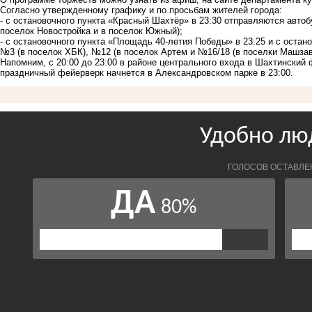
Согласно утвержденному графику и по просьбам жителей города:
- с остановочного пункта «Красный Шахтёр» в 23:30 отправляются автоб
поселок Новостройка и в поселок Южный);
- с остановочного пункта «Площадь 40-летия Победы» в 23:25 и с остан
№3 (в поселок ХБК), №12 (в поселок Артем и №16/18 (в поселки Машза
Напомним, с 20:00 до 23:00 в районе центрального входа в Шахтинский
праздничный фейерверк начнется в Александровском парке в 23:00.