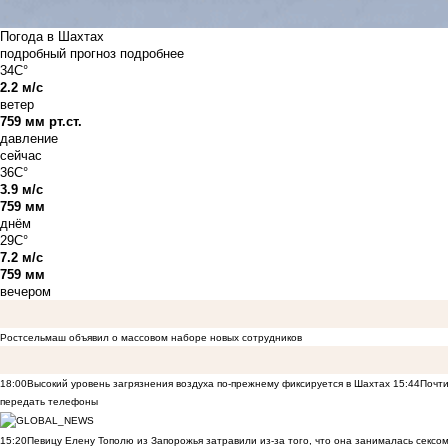
Погода в Шахтах
подробный прогноз
подробнее
34C°
2.2 м/с
ветер
759 мм рт.ст.
давление
сейчас
36C°
3.9 м/с
759 мм
днём
29C°
7.2 м/с
759 мм
вечером
Ростсельмаш объявил о массовом наборе новых сотрудников
18:00
Высокий уровень загрязнения воздуха по-прежнему фиксируется в Шахтах
15:44
Почти
передать телефоны
15:20
Певицу Елену Тополю из Запорожья затравили из-за того, что она занималась сексом