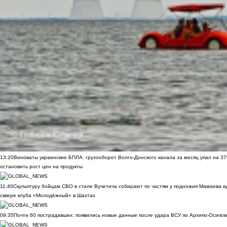
13:20
Виноваты украинские БПЛА: грузооборот Волго-Донского канала за месяц упал на 3
остановить рост цен на продукты
11:40
Скульптуру бойцам СВО в стиле Вучетича собирают по частям у подножия Мамаева к
сквере клуба «Молодёжный» в Шахтах
09:35
Почти 60 пострадавших: появились новые данные после удара ВСУ по Архипо-Осипов