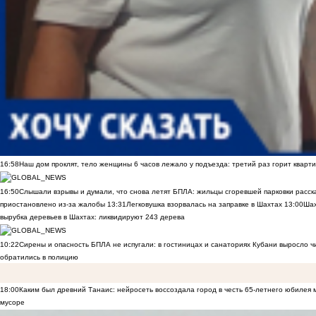
16:58
Наш дом проклят, тело женщины 6 часов лежало у подъезда: третий раз горит кварти
16:50
Слышали взрывы и думали, что снова летят БПЛА: жильцы сгоревшей парковки расск
приостановлено из-за жалобы
13:31
Легковушка взорвалась на заправке в Шахтах
13:00
Шах
вырубка деревьев в Шахтах: ликвидируют 243 дерева
10:22
Сирены и опасность БПЛА не испугали: в гостиницах и санаториях Кубани выросло 
обратились в полицию
18:00
Каким был древний Танаис: нейросеть воссоздала город в честь 65-летнего юбилея 
мусоре