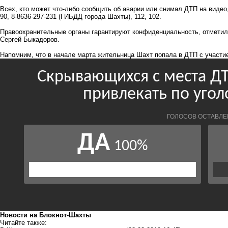
Всех, кто может что-либо сообщить об аварии или снимал ДТП на видео
90, 8-8636-297-231 (ГИБДД города Шахты), 112, 102.
Правоохранительные органы гарантируют конфиденциальность, отмети
Сергей Быкадоров.
Напомним, что в начале марта жительница Шахт
попала в ДТП
с участи
Новости на Блoкнoт-Шахты
Читайте также: