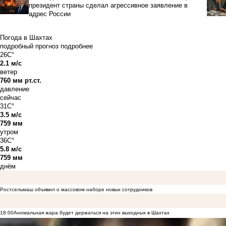
президент страны сделал агрессивное заявление в
адрес России
Погода в Шахтах
подробный прогноз
подробнее
26C°
2.1 м/с
ветер
760 мм рт.ст.
давление
сейчас
31C°
3.5 м/с
759 мм
утром
36C°
5.8 м/с
759 мм
днём
Ростсельмаш объявил о массовом наборе новых сотрудников
18:00
Аномальная жара будет держаться на этих выходных в Шахтах