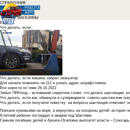
СПРАВОЧНИК
РАБОТА
АВТО
МАГАЗИНЫ
Еще
Что делать, если...
Что делать, если машину забрал эвакуатор
Для начала позвонить на 112 и узнать адрес штрафстоянки
Все новости по теме
26.10.2022
Забыл ПИН-код – вспоминай секретное слово: что делать шахтинцам, к
Что делать, если вас обманули в супермаркете: советы шахтинским по
Что делать, если получили повестку: на вопросы шахтинцев отвечают э
Поехали кумовьями на море, а вернулись на похороны детей: история ги
9-летний ребенок пострадал в аварии под Шахтами
Семьям погибших детей в Архипо-Осиповке выплатят власти – Слюсарь