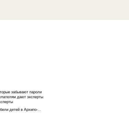
оторые забывают пароли
купателям дают эксперты
ксперты
бели детей в Архипо-...