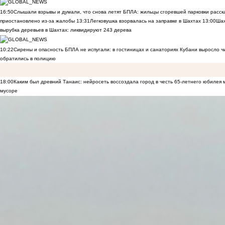
16:50
Слышали взрывы и думали, что снова летят БПЛА: жильцы сгоревшей парковки расск
приостановлено из-за жалобы
13:31
Легковушка взорвалась на заправке в Шахтах
13:00
Шах
вырубка деревьев в Шахтах: ликвидируют 243 дерева
10:22
Сирены и опасность БПЛА не испугали: в гостиницах и санаториях Кубани выросло 
обратились в полицию
18:00
Каким был древний Танаис: нейросеть воссоздала город в честь 65-летнего юбилея 
мусоре