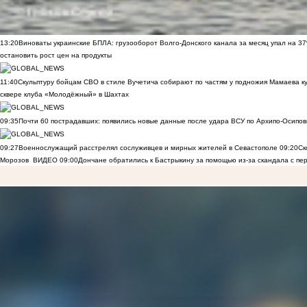
13:20
Виноваты украинские БПЛА: грузооборот Волго-Донского канала за месяц упал на 3
остановить рост цен на продукты
11:40
Скульптуру бойцам СВО в стиле Вучетича собирают по частям у подножия Мамаева к
сквере клуба «Молодёжный» в Шахтах
09:35
Почти 60 пострадавших: появились новые данные после удара ВСУ по Архипо-Осипов
09:27
Военнослужащий расстрелял сослуживцев и мирных жителей в Севастополе
09:20
Ск
Морозов
ВИДЕО
09:00
Дончане обратились к Бастрыкину за помощью из-за скандала с пе