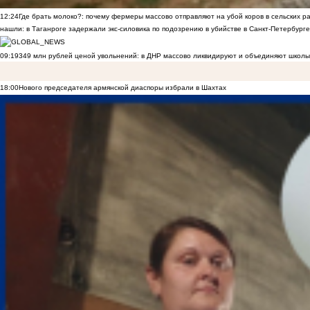
12:24
Где брать молоко?: почему фермеры массово отправляют на убой коров в сельских р
нашли: в Таганроге задержали экс-силовика по подозрению в убийстве в Санкт-Петербурге
09:19
349 млн рублей ценой увольнений: в ДНР массово ликвидируют и объединяют школы
18:00
Нового председателя армянской диаспоры избрали в Шахтах