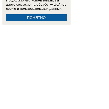
Продолжая его использовать, вы
даете согласие на обработку
файлов
cookie
и пользовательских данных.
ПОНЯТНО
18:15
Двое детей из Ростовской области погибли при атаке БПЛА на пляж в Архипо-Осипов