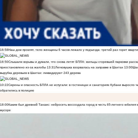
16:58
Наш дом проклят, тело женщины 6 часов лежало у подъезда: третий раз горит кварти
16:50
Слышали взрывы и думали, что снова летят БПЛА: жильцы сгоревшей парковки расск
приостановлено из-за жалобы
13:31
Легковушка взорвалась на заправке в Шахтах
13:00
Шах
вырубка деревьев в Шахтах: ликвидируют 243 дерева
10:22
Сирены и опасность БПЛА не испугали: в гостиницах и санаториях Кубани выросло 
обратились в полицию
18:00
Каким был древний Танаис: нейросеть воссоздала город в честь 65-летнего юбилея 
мусоре