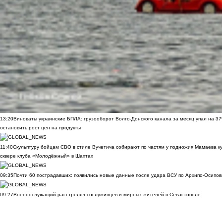
13:20
Виноваты украинские БПЛА: грузооборот Волго-Донского канала за месяц упал на 3
остановить рост цен на продукты
11:40
Скульптуру бойцам СВО в стиле Вучетича собирают по частям у подножия Мамаева к
сквере клуба «Молодёжный» в Шахтах
09:35
Почти 60 пострадавших: появились новые данные после удара ВСУ по Архипо-Осипов
09:27
Военнослужащий расстрелял сослуживцев и мирных жителей в Севастополе