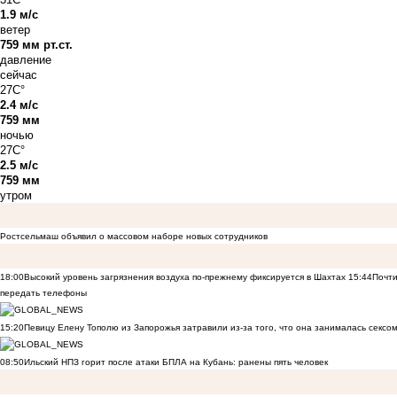
1.9 м/с
ветер
759 мм рт.ст.
давление
сейчас
27C°
2.4 м/с
759 мм
ночью
27C°
2.5 м/с
759 мм
утром
Ростсельмаш объявил о массовом наборе новых сотрудников
18:00
Высокий уровень загрязнения воздуха по-прежнему фиксируется в Шахтах
15:44
Почти
передать телефоны
15:20
Певицу Елену Тополю из Запорожья затравили из-за того, что она занималась сексом
08:50
Ильский НПЗ горит после атаки БПЛА на Кубань: ранены пять человек