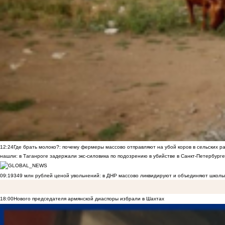
12:24
Где брать молоко?: почему фермеры массово отправляют на убой коров в сельских р
нашли: в Таганроге задержали экс-силовика по подозрению в убийстве в Санкт-Петербурге
09:19
349 млн рублей ценой увольнений: в ДНР массово ликвидируют и объединяют школы
18:00
Нового председателя армянской диаспоры избрали в Шахтах