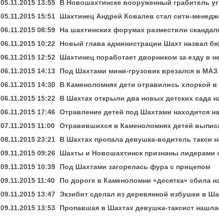
05.11.2015 13:55
В Новошахтинске вооруженный грабитель уг
05.11.2015 15:51
Шахтинец Андрей Ковалев стал сити-менедж
06.11.2015 08:59
На шахтинских форумах разместили сканда
06.11.2015 10:22
Новый глава администрации Шахт назвал бю
06.11.2015 12:52
Шахтинец поработает дворником за езду в н
06.11.2015 14:13
Под Шахтами мини-грузовик врезался в МАЗ 
06.11.2015 14:30
В Каменоломнях дети отравились хлоркой в
06.11.2015 15:22
В Шахтах открыли два новых детских сада на
06.11.2015 17:46
Отравление детей под Шахтами находится на
07.11.2015 11:00
Отравившихся в Каменоломнях детей выпис
08.11.2015 23:21
В Шахтах пропала девушка-водитель такси н
09.11.2015 09:26
Шахты и Новошахтинск признаны лидерами 
09.11.2015 10:39
Под Шахтами загорелась фура с прицепом
09.11.2015 11:40
По дороге в Каменоломни «десятка» сбила 
09.11.2015 13:47
Экзибит сделал из деревянной избушки в Шах
09.11.2015 13:53
Пропавшая в Шахтах девушка-таксист нашла