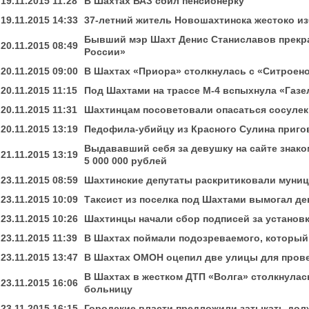
19.11.2015 11:28
В Шахтах ВАЗ сбил пенсионерку
19.11.2015 14:33
37-летний житель Новошахтинска жестоко и
Бывший мэр Шахт Денис Станиславов прекра
20.11.2015 08:49
России»
20.11.2015 09:00
В Шахтах «Приора» столкнулась с «Ситроено
20.11.2015 11:15
Под Шахтами на трассе М-4 вспыхнула «Газе
20.11.2015 11:31
Шахтинцам посоветовали опасаться сосулек
20.11.2015 13:19
Педофила-убийцу из Красного Сулина приго
Выдававший себя за девушку на сайте знак
21.11.2015 13:19
5 000 000 рублей
23.11.2015 08:59
Шахтинские депутаты раскритиковали муни
23.11.2015 10:09
Таксист из поселка под Шахтами вымогал де
23.11.2015 10:26
Шахтинцы начали сбор подписей за установк
23.11.2015 11:39
В Шахтах поймали подозреваемого, который
23.11.2015 13:47
В Шахтах ОМОН оцепил две улицы для прове
В Шахтах в жестком ДТП «Волга» столкнулас
23.11.2015 16:06
больницу
23.11.2015 16:15
Городские власти предложили затыкать дол