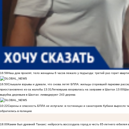
16:58
Наш дом проклят, тело женщины 6 часов лежало у подъезда: третий раз горит кварти
16:50
Слышали взрывы и думали, что снова летят БПЛА: жильцы сгоревшей парковки расск
приостановлено из-за жалобы
13:31
Легковушка взорвалась на заправке в Шахтах
13:00
Шах
вырубка деревьев в Шахтах: ликвидируют 243 дерева
10:22
Сирены и опасность БПЛА не испугали: в гостиницах и санаториях Кубани выросло 
обратились в полицию
18:00
Каким был древний Танаис: нейросеть воссоздала город в честь 65-летнего юбилея 