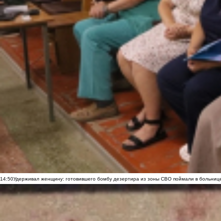
14:50
Удерживал женщину: готовившего бомбу дезертира из зоны СВО поймали в больниц