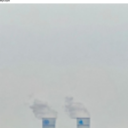
мусоре