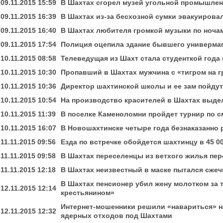
09.11.2015 15:59
В Шахтах сгорел музей угольной промышле
09.11.2015 16:39
В Шахтах из-за бесхозной сумки эвакуирова
09.11.2015 16:40
В Шахтах любителя громкой музыки по ноча
09.11.2015 17:54
Полиция оцепила здание бывшего универмаг
10.11.2015 08:58
Телеведущая из Шахт стала студенткой года
10.11.2015 10:30
Пропавший в Шахтах мужчина с «тигром на г
10.11.2015 10:36
Директор шахтинской школы и ее зам пойдут 
10.11.2015 10:54
На производство красителей в Шахтах выдел
10.11.2015 11:39
В поселке Каменоломни пройдет турнир по
10.11.2015 16:07
В Новошахтинске четыре года безнаказанно 
11.11.2015 09:56
Езда по встречке обойдется шахтинцу в 45 0
11.11.2015 09:58
В Шахтах переселенцы из ветхого жилья пер
11.11.2015 12:18
В Шахтах неизвестный в маске пытался сжеч
В Шахтах пенсионер убил жену молотком за т
12.11.2015 12:14
крестьянином»
Интернет-мошенники решили «навариться» н
12.11.2015 12:32
ядерных отходов под Шахтами