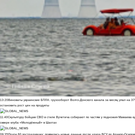
13:20
Виноваты украинские БПЛА: грузооборот Волго-Донского канала за месяц упал на 3
остановить рост цен на продукты
11:40
Скульптуру бойцам СВО в стиле Вучетича собирают по частям у подножия Мамаева к
сквере клуба «Молодёжный» в Шахтах
09:35
Почти 60 пострадавших: появились новые данные после удара ВСУ по Архипо-Осипов