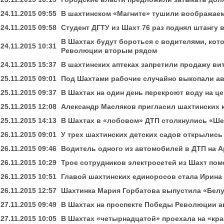
24.11.2015 09:55
В шахтинском «Магните» тушили воображае
24.11.2015 09:58
Студент ДГТУ из Шахт 76 раз поднял штангу 
В Шахтах будут бороться с водителями, кот
24.11.2015 10:31
Революции вторым рядом
24.11.2015 15:37
В шахтинских аптеках запретили продажу ви
25.11.2015 09:01
Под Шахтами рабочие случайно выкопали а
25.11.2015 09:37
В Шахтах на один день перекроют воду на ц
25.11.2015 12:08
Александр Масляков пригласил шахтинских 
25.11.2015 14:13
В Шахтах в «лобовом» ДТП столкнулись «Ше
26.11.2015 09:01
У трех шахтинских детских садов открылис
26.11.2015 09:46
Водитель одного из автомобилей в ДТП на А
26.11.2015 10:29
Трое сотрудников электросетей из Шахт по
26.11.2015 10:51
Главой шахтинских единоросов стала Ирина
26.11.2015 12:57
Шахтинка Мария Горбатова выпустила «Бел
27.11.2015 09:49
В Шахтах на проспекте Победы Революции а
27.11.2015 10:05
В Шахтах «четырнадцатой» проехала на «кра