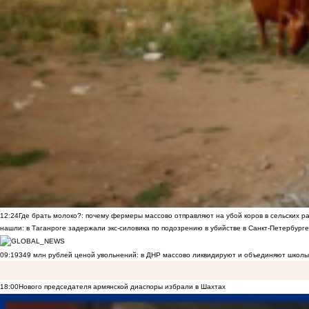
12:24
Где брать молоко?: почему фермеры массово отправляют на убой коров в сельских р
нашли: в Таганроге задержали экс-силовика по подозрению в убийстве в Санкт-Петербурге
09:19
349 млн рублей ценой увольнений: в ДНР массово ликвидируют и объединяют школы
18:00
Нового председателя армянской диаспоры избрали в Шахтах