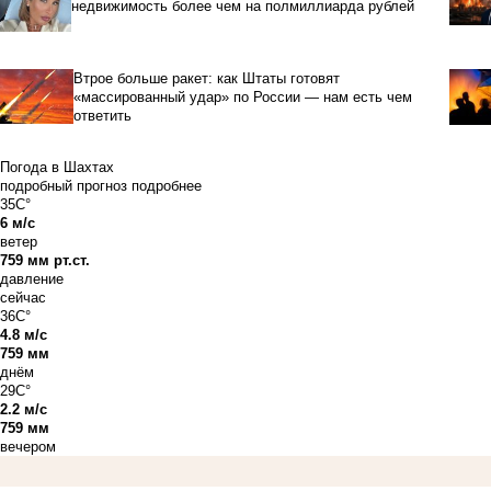
недвижимость более чем на полмиллиарда рублей
Втрое больше ракет: как Штаты готовят
«массированный удар» по России — нам есть чем
ответить
Погода в Шахтах
подробный прогноз
подробнее
35C°
6 м/с
ветер
759 мм рт.ст.
давление
сейчас
36C°
4.8 м/с
759 мм
днём
29C°
2.2 м/с
759 мм
вечером