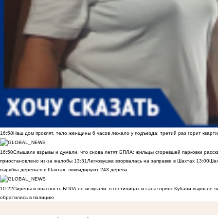
16:58
Наш дом проклят, тело женщины 6 часов лежало у подъезда: третий раз горит кварти
16:50
Слышали взрывы и думали, что снова летят БПЛА: жильцы сгоревшей парковки расск
приостановлено из-за жалобы
13:31
Легковушка взорвалась на заправке в Шахтах
13:00
Шах
вырубка деревьев в Шахтах: ликвидируют 243 дерева
10:22
Сирены и опасность БПЛА не испугали: в гостиницах и санаториях Кубани выросло 
обратились в полицию