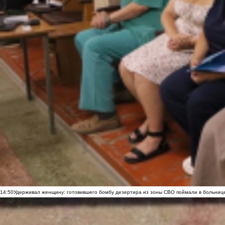
14:50
Удерживал женщину: готовившего бомбу дезертира из зоны СВО поймали в больниц