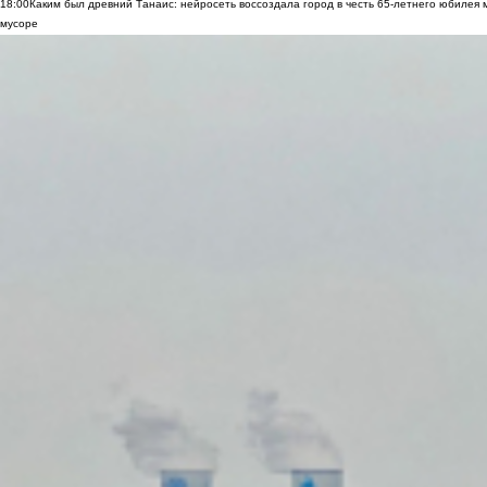
18:00
Каким был древний Танаис: нейросеть воссоздала город в честь 65-летнего юбилея 
мусоре