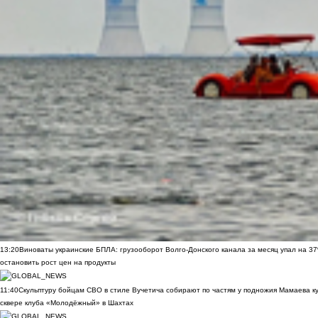
13:20
Виноваты украинские БПЛА: грузооборот Волго-Донского канала за месяц упал на 3
остановить рост цен на продукты
11:40
Скульптуру бойцам СВО в стиле Вучетича собирают по частям у подножия Мамаева к
сквере клуба «Молодёжный» в Шахтах