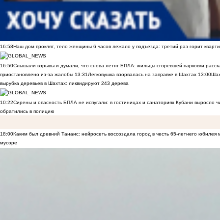
16:58
Наш дом проклят, тело женщины 6 часов лежало у подъезда: третий раз горит кварти
16:50
Слышали взрывы и думали, что снова летят БПЛА: жильцы сгоревшей парковки расск
приостановлено из-за жалобы
13:31
Легковушка взорвалась на заправке в Шахтах
13:00
Шах
вырубка деревьев в Шахтах: ликвидируют 243 дерева
10:22
Сирены и опасность БПЛА не испугали: в гостиницах и санаториях Кубани выросло 
обратились в полицию
18:00
Каким был древний Танаис: нейросеть воссоздала город в честь 65-летнего юбилея 
мусоре