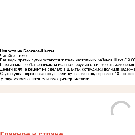
Новости на Блoкнoт-Шахты
Читайте также:
Без воды третьи сутки остаются жители нескольких районов Шахт
(19.0
Шахтинцам – собственникам списанного оружия стоит учесть изменения
Деньги взял, а ремонт не сделал: в Шахтах сотрудники полиции задер
Скутер увел через незапертую калитку: в краже подозревают 18-летнег
утонул
мужчина
спасатели
помощь
смерть
медики
Главное в стране