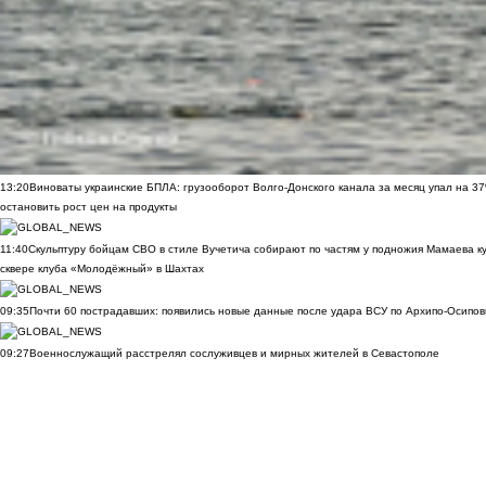
13:20
Виноваты украинские БПЛА: грузооборот Волго-Донского канала за месяц упал на 3
остановить рост цен на продукты
11:40
Скульптуру бойцам СВО в стиле Вучетича собирают по частям у подножия Мамаева к
сквере клуба «Молодёжный» в Шахтах
09:35
Почти 60 пострадавших: появились новые данные после удара ВСУ по Архипо-Осипов
09:27
Военнослужащий расстрелял сослуживцев и мирных жителей в Севастополе