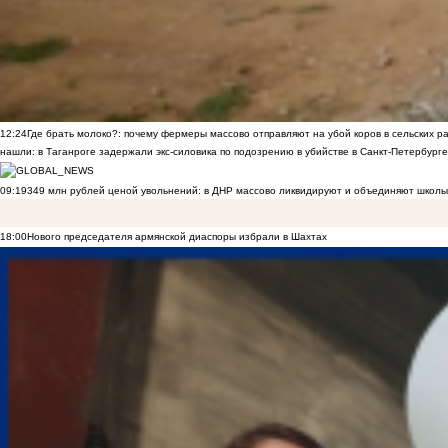
12:24
Где брать молоко?: почему фермеры массово отправляют на убой коров в сельских р
нашли: в Таганроге задержали экс-силовика по подозрению в убийстве в Санкт-Петербурге
09:19
349 млн рублей ценой увольнений: в ДНР массово ликвидируют и объединяют школы
18:00
Нового председателя армянской диаспоры избрали в Шахтах