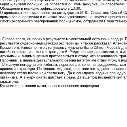
берег и вызвал полицию, не оповестив об этом дежуривших спасателей
Обращение в полицию зафиксировано в 13:30.
О происшествии стало известно сотрудникам МЧС. Спасатель Сергей Си
прямо без снаряжения и отыскал тело утонувшего на глубине примерно 
служб экстренного реагирования: полицейские, сотрудники Следственно
- Скорее всего, он погиб в результате моментальной остановки сердца.
результате судебно-медицинской экспертизы, - также рассказал Алекса
Кроме того, известно, что утонувшему мужчине было 28 лет. Через 5 дн
погибшего остались жена и трое детей. Родственники рассказали, что д
друзьями и, видимо, решил протрезвиться в ставу, что закончилось траг
Напомним, в первые дни купального сезона на этом же ставу
утонул по
- В жаркую погоду стоит избегать перегрева и, конечно, воздерживаться
привести к трагедии. По словам медиков, спиртное затрудняет возможно
человеку стало плохо или свело ногу. Да и сам прием водных процедур,
организма. А в жару она возрастает в разы, да еще под воздействием а
спасатели.
Купание в состоянии алкогольного опьянения запрещено.