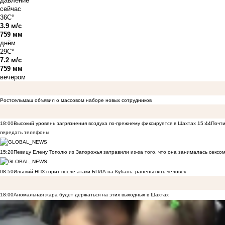
давление
сейчас
36C°
3.9 м/с
759 мм
днём
29C°
7.2 м/с
759 мм
вечером
Ростсельмаш объявил о массовом наборе новых сотрудников
18:00
Высокий уровень загрязнения воздуха по-прежнему фиксируется в Шахтах
15:44
Почти
передать телефоны
15:20
Певицу Елену Тополю из Запорожья затравили из-за того, что она занималась сексом
08:50
Ильский НПЗ горит после атаки БПЛА на Кубань: ранены пять человек
18:00
Аномальная жара будет держаться на этих выходных в Шахтах