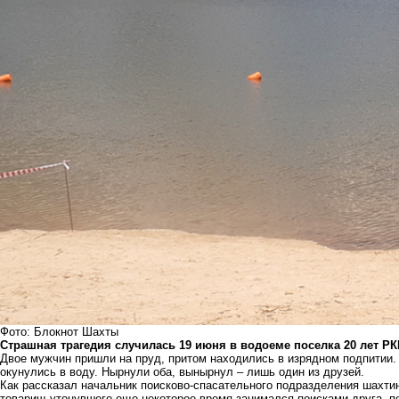
Фото: Блокнот Шахты
Страшная трагедия случилась 19 июня в водоеме поселка 20 лет РК
Двое мужчин пришли на пруд, притом находились в изрядном подпитии.
окунулись в воду. Нырнули оба, вынырнул – лишь один из друзей.
Как рассказал начальник поисково-спасательного подразделения шахти
товарищ утонувшего еще некоторое время занимался поисками друга, п