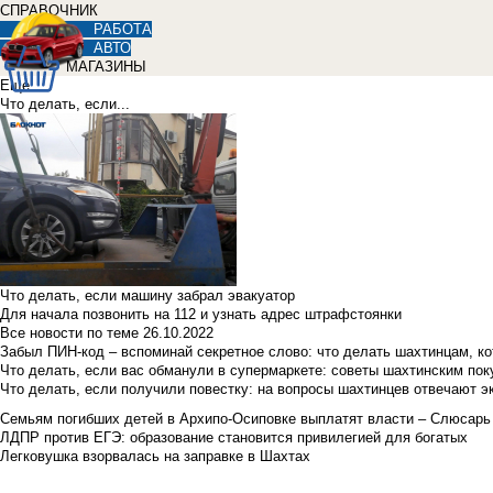
СПРАВОЧНИК
РАБОТА
АВТО
МАГАЗИНЫ
Еще
Что делать, если...
Что делать, если машину забрал эвакуатор
Для начала позвонить на 112 и узнать адрес штрафстоянки
Все новости по теме
26.10.2022
Забыл ПИН-код – вспоминай секретное слово: что делать шахтинцам, к
Что делать, если вас обманули в супермаркете: советы шахтинским по
Что делать, если получили повестку: на вопросы шахтинцев отвечают э
Семьям погибших детей в Архипо-Осиповке выплатят власти – Слюсарь
ЛДПР против ЕГЭ: образование становится привилегией для богатых
Легковушка взорвалась на заправке в Шахтах