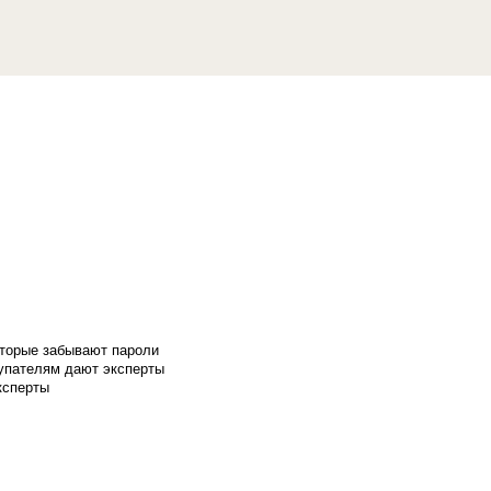
оторые забывают пароли
купателям дают эксперты
ксперты