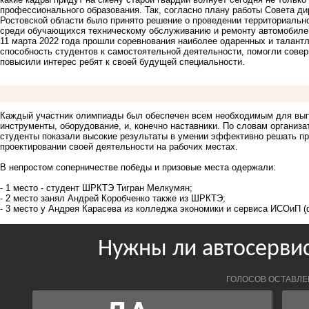
профессионального образования. Так, согласно плану работы Совета д
Ростовской области было принято решение о проведении территориаль
среди обучающихся техническому обслуживанию и ремонту автомобиле
11 марта 2022 года прошли соревнования наиболее одаренных и талан
способность студентов к самостоятельной деятельности, помогли совер
повысили интерес ребят к своей будущей специальности.
Каждый участник олимпиады был обеспечен всем необходимым для выпо
инструменты, оборудование, и, конечно наставники. По словам организа
студенты показали высокие результаты в умении эффективно решать п
проектировании своей деятельности на рабочих местах.
В непростом соперничестве победы и призовые места одержали:
- 1 место - студент ШРКТЭ Тигран Мелкумян;
- 2 место занял Андрей Коробченко также из ШРКТЭ;
- 3 место у Андрея Карасева из колледжа экономики и сервиса ИСОиП 