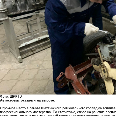
Фото: ШРКТЭ
Автосервис оказался на высоте.
Огромное место в работе Шахтинского регионального колледжа топлива 
профессионального мастерства. По статистике, спрос на рабочие специа
какие кадры придут на смену старой гвардии волнует сегодня не только