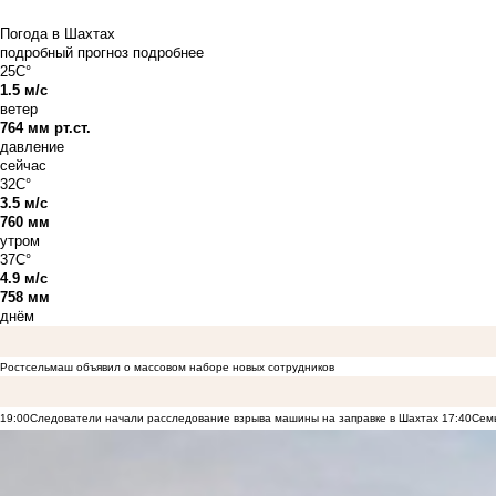
Погода в Шахтах
подробный прогноз
подробнее
25C°
1.5 м/с
ветер
764 мм рт.ст.
давление
сейчас
32C°
3.5 м/с
760 мм
утром
37C°
4.9 м/с
758 мм
днём
Ростсельмаш объявил о массовом наборе новых сотрудников
19:00
Следователи начали расследование взрыва машины на заправке в Шахтах
17:40
Семь