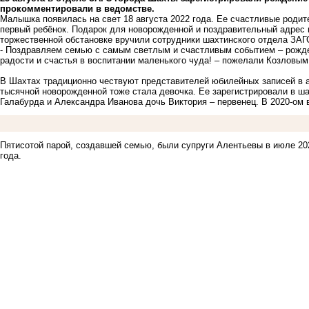
прокомментировали в ведомстве.
Малышка появилась на свет 18 августа 2022 года. Ее счастливые родит
первый ребёнок. Подарок для новорожденной и поздравительный адрес 
торжественной обстановке вручили сотрудники шахтинского отдела ЗАГ
- Поздравляем семью с самым светлым и счастливым событием – рожде
радости и счастья в воспитании маленького чуда!
– пожелали Козловым 
В Шахтах традиционно чествуют представителей юбилейных записей в а
тысячной новорожденной
тоже стала девочка
. Ее зарегистрировали в ш
Галабурда и Александра Иванова дочь Виктория – первенец.
В 2020-ом 
Пятисотой парой
, создавшей семью, были супруги Алентьевы
в июле 20
года.