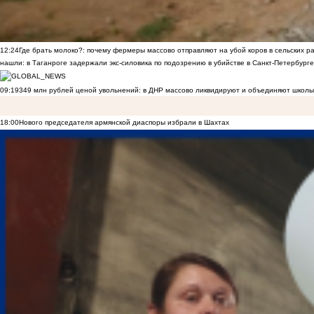
12:24
Где брать молоко?: почему фермеры массово отправляют на убой коров в сельских р
нашли: в Таганроге задержали экс-силовика по подозрению в убийстве в Санкт-Петербурге
09:19
349 млн рублей ценой увольнений: в ДНР массово ликвидируют и объединяют школы
18:00
Нового председателя армянской диаспоры избрали в Шахтах