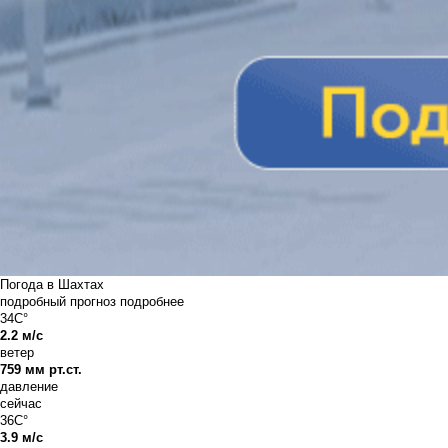
Погода в Шахтах
подробный прогноз
подробнее
34C°
2.2 м/с
ветер
759 мм рт.ст.
давление
сейчас
36C°
3.9 м/с