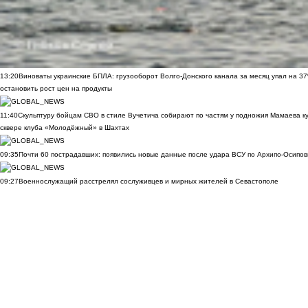
13:20
Виноваты украинские БПЛА: грузооборот Волго-Донского канала за месяц упал на 3
остановить рост цен на продукты
11:40
Скульптуру бойцам СВО в стиле Вучетича собирают по частям у подножия Мамаева к
сквере клуба «Молодёжный» в Шахтах
09:35
Почти 60 пострадавших: появились новые данные после удара ВСУ по Архипо-Осипов
09:27
Военнослужащий расстрелял сослуживцев и мирных жителей в Севастополе