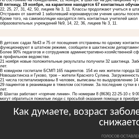
В пятницу, 19 ноября, на карантине находятся 67 контактных обуч
22, 25, 27, 31, 42, 50, лицеев № 3, 11. Классы продолжают учиться в ш
Отстранен от занятий 1 заболевший коронавирусом ученик школы посел
Кроме того, на самоизоляции находятся пять контактных учителей школ 
образовательных учреждений №9, 14, 22, 36, лицеев № 3, 11.
В детских садах №43 и 75 от посещения отстранены по одному контакт
функционируют в штатном режиме, сообщили в шахтинском департамент
Более 90% педагогов и сотрудников административно-хозяйственной сф
в профильном ведомстве.
21 ноября новые положительные результаты получили 32 шахтинца. Забо
лет.
В ковидном госпитале БСМП 165 пациентов. 154 из них жители города Ша
Новошахтинска и Гуково, трое – жители Красного Сулина. Загруженност
21 числа госпитализированы 8 человек, выписаны по выздоровлению 14 
29 пациентов в реанимации в тяжелом состоянии. За последние сутки в 
лет.
В Шахтах работают «горячие линии». По номерам 8 (8636) 22-25-10 с 9:00
могут обратиться пожилые люди с просьбой оказания помощи в приобре