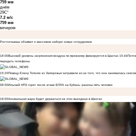
759 мм
днём
29C°
7.2 м/с
759 мм
вечером
Ростсельмаш объявил о массовом наборе новых сотрудников
18:00
Высокий уровень загрязнения воздуха по-прежнему фиксируется в Шахтах
15:44
Почти
передать телефоны
15:20
Певицу Елену Тополю из Запорожья затравили из-за того, что она занималась сексом
08:50
Ильский НПЗ горит после атаки БПЛА на Кубань: ранены пять человек
18:00
Аномальная жара будет держаться на этих выходных в Шахтах