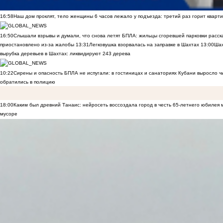
16:58
Наш дом проклят, тело женщины 6 часов лежало у подъезда: третий раз горит кварти
16:50
Слышали взрывы и думали, что снова летят БПЛА: жильцы сгоревшей парковки расск
приостановлено из-за жалобы
13:31
Легковушка взорвалась на заправке в Шахтах
13:00
Шах
вырубка деревьев в Шахтах: ликвидируют 243 дерева
10:22
Сирены и опасность БПЛА не испугали: в гостиницах и санаториях Кубани выросло 
обратились в полицию
18:00
Каким был древний Танаис: нейросеть воссоздала город в честь 65-летнего юбилея 
мусоре