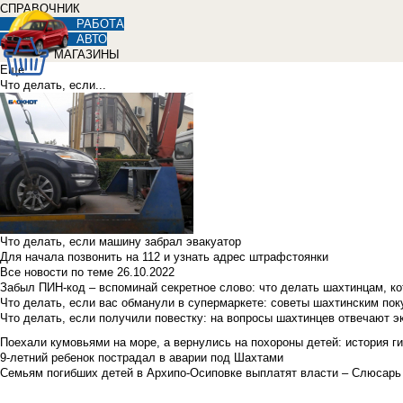
СПРАВОЧНИК
РАБОТА
АВТО
МАГАЗИНЫ
Еще
Что делать, если...
Что делать, если машину забрал эвакуатор
Для начала позвонить на 112 и узнать адрес штрафстоянки
Все новости по теме
26.10.2022
Забыл ПИН-код – вспоминай секретное слово: что делать шахтинцам, к
Что делать, если вас обманули в супермаркете: советы шахтинским по
Что делать, если получили повестку: на вопросы шахтинцев отвечают э
Поехали кумовьями на море, а вернулись на похороны детей: история ги
9-летний ребенок пострадал в аварии под Шахтами
Семьям погибших детей в Архипо-Осиповке выплатят власти – Слюсарь