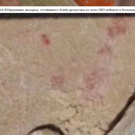
14:50
Удерживал женщину: готовившего бомбу дезертира из зоны СВО поймали в больниц