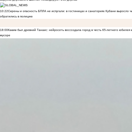
10:22
Сирены и опасность БПЛА не испугали: в гостиницах и санаториях Кубани выросло 
обратились в полицию
18:00
Каким был древний Танаис: нейросеть воссоздала город в честь 65-летнего юбилея 
мусоре