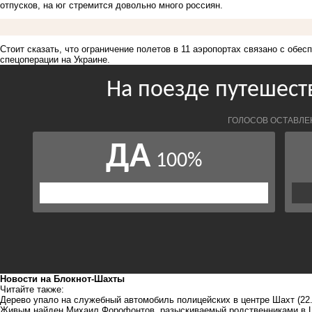
отпусков, на юг стремится довольно много россиян.
Стоит сказать, что ограничение полетов в 11 аэропортах связано с обе
спецоперации на Украине.
Новости на Блoкнoт-Шахты
Читайте также:
Дерево упало на служебный автомобиль полицейских в центре Шахт
(22
Живым найден Михаил Форофонтов, разыскиваемый родственниками в 