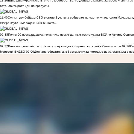
13:20
Виноваты украинские БПЛА: грузооборот Волго-Донского канала за месяц упал на 3
остановить рост цен на продукты
11:40
Скульптуру бойцам СВО в стиле Вучетича собирают по частям у подножия Мамаева к
сквере клуба «Молодёжный» в Шахтах
09:35
Почти 60 пострадавших: появились новые данные после удара ВСУ по Архипо-Осипов
09:27
Военнослужащий расстрелял сослуживцев и мирных жителей в Севастополе
09:20
Ск
Морозов
ВИДЕО
09:00
Дончане обратились к Бастрыкину за помощью из-за скандала с пе