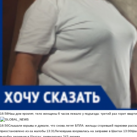
16:58
Наш дом проклят, тело женщины 6 часов лежало у подъезда: третий раз горит кварти
16:50
Слышали взрывы и думали, что снова летят БПЛА: жильцы сгоревшей парковки расск
приостановлено из-за жалобы
13:31
Легковушка взорвалась на заправке в Шахтах
13:00
Шах
вырубка деревьев в Шахтах: ликвидируют 243 дерева