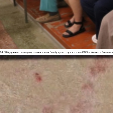
14:50
Удерживал женщину: готовившего бомбу дезертира из зоны СВО поймали в больниц