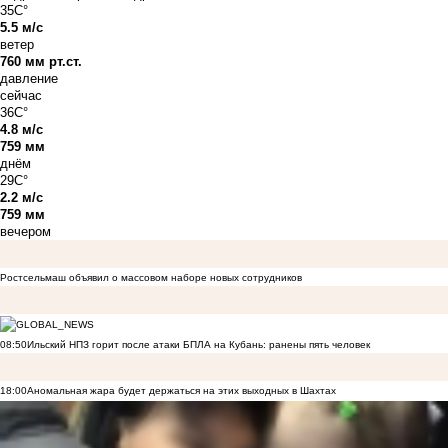
35C°
5.5 м/с
ветер
760 мм рт.ст.
давление
сейчас
36C°
4.8 м/с
759 мм
днём
29C°
2.2 м/с
759 мм
вечером
Ростсельмаш объявил о массовом наборе новых сотрудников
08:50
Ильский НПЗ горит после атаки БПЛА на Кубань: ранены пять человек
18:00
Аномальная жара будет держаться на этих выходных в Шахтах