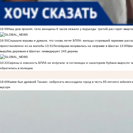
16:58
Наш дом проклят, тело женщины 6 часов лежало у подъезда: третий раз горит кварти
16:50
Слышали взрывы и думали, что снова летят БПЛА: жильцы сгоревшей парковки расск
приостановлено из-за жалобы
13:31
Легковушка взорвалась на заправке в Шахтах
13:00
Шах
вырубка деревьев в Шахтах: ликвидируют 243 дерева
10:22
Сирены и опасность БПЛА не испугали: в гостиницах и санаториях Кубани выросло 
обратились в полицию
18:00
Каким был древний Танаис: нейросеть воссоздала город в честь 65-летнего юбилея 
мусоре