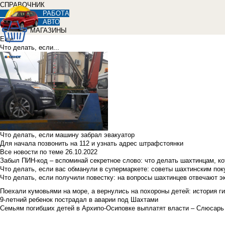
СПРАВОЧНИК
РАБОТА
АВТО
МАГАЗИНЫ
Еще
Что делать, если...
Что делать, если машину забрал эвакуатор
Для начала позвонить на 112 и узнать адрес штрафстоянки
Все новости по теме
26.10.2022
Забыл ПИН-код – вспоминай секретное слово: что делать шахтинцам, к
Что делать, если вас обманули в супермаркете: советы шахтинским по
Что делать, если получили повестку: на вопросы шахтинцев отвечают э
Поехали кумовьями на море, а вернулись на похороны детей: история ги
9-летний ребенок пострадал в аварии под Шахтами
Семьям погибших детей в Архипо-Осиповке выплатят власти – Слюсарь