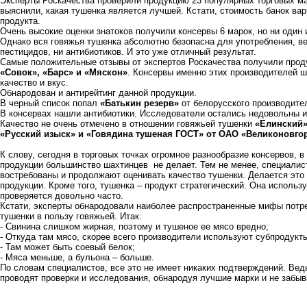
Эксперты Роскачества проверили продукцию 23 популярных торговых мар
выяснили, какая тушенка является лучшей. Кстати, стоимость банок вар
продукта.
Очень высокие оценки знатоков получили консервы 6 марок, но ни один 
Однако вся говяжья тушенка абсолютно безопасна для употребления, ве
пестицидов, ни антибиотиков. И это уже отличный результат.
Самые положительные отзывы от экспертов Роскачества получили про
«Совок», «Барс» и «Мяскон»
. Консервы именно этих производителей ш
качество и вкус.
Обнародован и антирейтинг данной продукции.
В черный список попал
«Батькин резерв»
от белорусского производит
В консервах нашли антибиотики. Исследователи остались недовольны и
Качество не очень отмечено в отношении говяжьей тушенки
«Елинский»
«Русский изыск» и «Говядина тушеная ГОСТ» от ОАО «Великоновго
К слову, сегодня в торговых точках огромное разнообразие консервов, в
продукции большинство шахтинцев не делает. Тем не менее, специалис
востребованы и продолжают оценивать качество тушенки. Делается это
продукции. Кроме того, тушенка – продукт стратегический. Она использ
проверяется довольно часто.
Кстати, эксперты обнародовали наиболее распространенные мифы потре
тушенки в пользу говяжьей. Итак:
- Свинина слишком жирная, поэтому и тушеное ее мясо вредно;
- Откуда там мясо, скорее всего производители используют субпродукт
- Там может быть соевый белок;
- Мяса меньше, а бульона – больше.
По словам специалистов, все это не имеет никаких подтверждений. Ведь
проводят проверки и исследования, обнародуя лучшие марки и не забыв