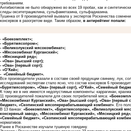
требованиям.
Антибиотиков не было обнаружено во всех 19 пробах, как и синтетическ
следы окситетрациклина, сульфаметазина, сульфадиазина.
Тушенка от 9 производителей вызвала у экспертов Роскачества сомнен
консервов в разогретом виде. Таким образом,
в антирейтинг попали:
-
«Боекомплект»;
- «Бурятмясопром»;
- «Великолукский мясокомбинат»;
- «Мясокомбинат Курганский»;
- «Мясницкий ряд»;
- «Ова» (высший сорт);
- «Ова» (первый сорт);
- «О’Кей»;
- «Семейный бюджет».
Все производители указали в составе своей продукции свинину, лук, со
исследований экспертам стало ясно, что состав консервов 6 производит
«Бурятмясопром», «Ова» (первый сорт), «О’Кей», «Семейный бюдж
К тому же в них имеются недопустимые компоненты: каррагинан, крах
11 производителей пожалели для своих потребителей мяса:
«Боекомпле
«Мясокомбинат Курганский», «Ова» (высший сорт), «Ова» (первый с
бюджет», «Скопинский мясоперерабатывающий комбинат»
. Его по
В 13 банках:
«Боекомплект», «Бурятмясопром», «Великолукский мяс
консервный завод», «Мясокомбинат Курганский», «Мясницкий ряд», 
«Семейный бюджет», «Скопинский мясоперерабатывающий комбин
нормативов.
Ранее в Роскачестве изучали тушеную говядину.