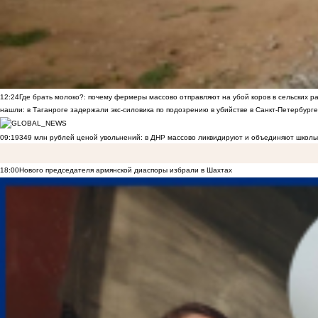
12:24
Где брать молоко?: почему фермеры массово отправляют на убой коров в сельских р
нашли: в Таганроге задержали экс-силовика по подозрению в убийстве в Санкт-Петербурге
09:19
349 млн рублей ценой увольнений: в ДНР массово ликвидируют и объединяют школы
18:00
Нового председателя армянской диаспоры избрали в Шахтах