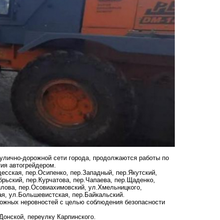
улично-дорожной сети города, продолжаются работы по
ия автогрейдером.
сская, пер.Осипенко, пер.Западный, пер.Якутский,
рьский, пер.Курчатова, пер.Чапаева, пер.Щаденко,
илова, пер.Осовиахимовский, ул.Хмельницкого,
ая, ул.Большевистская, пер.Байкальский.
орожных неровностей с целью соблюдения безопасности
Донской, переулку Карпинского.