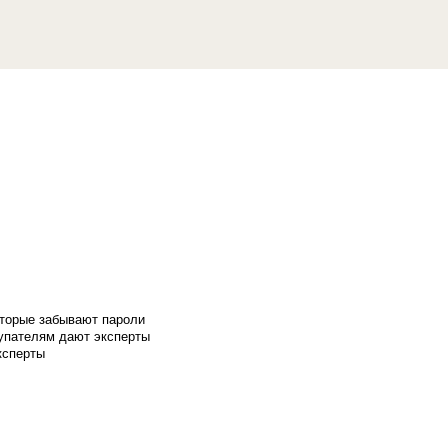
оторые забывают пароли
купателям дают эксперты
ксперты