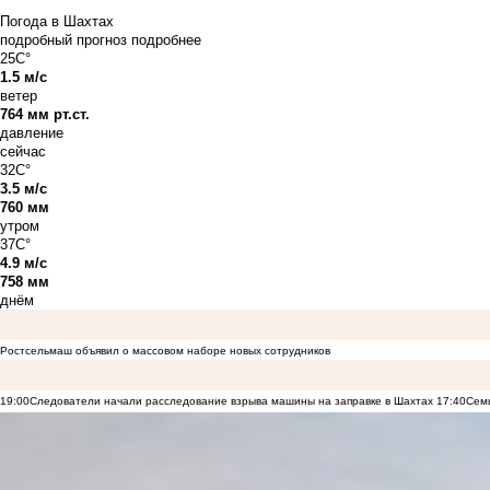
Погода в Шахтах
подробный прогноз
подробнее
25C°
1.5 м/с
ветер
764 мм рт.ст.
давление
сейчас
32C°
3.5 м/с
760 мм
утром
37C°
4.9 м/с
758 мм
днём
Ростсельмаш объявил о массовом наборе новых сотрудников
19:00
Следователи начали расследование взрыва машины на заправке в Шахтах
17:40
Семь