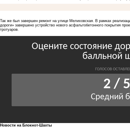
Так же был завершен ремонт на улице Мелиховская. В рамках реализа
дороги» завершено устройство нового асфальтобетонного покрытия прое
тротуаров.
Новости на Блoкнoт-Шахты