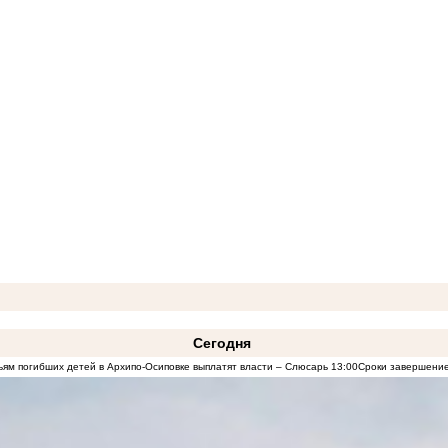
Сегодня
ям погибших детей в Архипо-Осиповке выплатят власти – Слюсарь
13:00
Сроки завершение