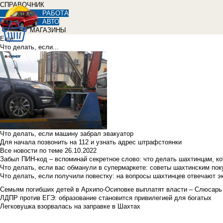
СПРАВОЧНИК
РАБОТА
АВТО
МАГАЗИНЫ
Еще
Что делать, если...
Что делать, если машину забрал эвакуатор
Для начала позвонить на 112 и узнать адрес штрафстоянки
Все новости по теме
26.10.2022
Забыл ПИН-код – вспоминай секретное слово: что делать шахтинцам, к
Что делать, если вас обманули в супермаркете: советы шахтинским по
Что делать, если получили повестку: на вопросы шахтинцев отвечают э
Семьям погибших детей в Архипо-Осиповке выплатят власти – Слюсарь
ЛДПР против ЕГЭ: образование становится привилегией для богатых
Легковушка взорвалась на заправке в Шахтах