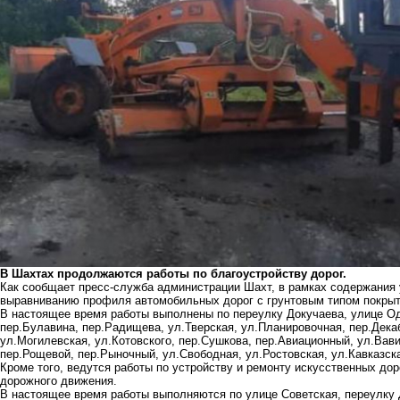
В Шахтах продолжаются работы по благоустройству дорог.
Как сообщает пресс-служба администрации Шахт, в рамках содержания 
выравниванию профиля автомобильных дорог с грунтовым типом покрыт
В настоящее время работы выполнены по переулку Докучаева, улице Оде
пер.Булавина, пер.Радищева, ул.Тверская, ул.Планировочная, пер.Декаб
ул.Могилевская, ул.Котовского, пер.Сушкова, пер.Авиационный, ул.Вав
пер.Рощевой, пер.Рыночный, ул.Свободная, ул.Ростовская, ул.Кавказск
Кроме того, ведутся работы по устройству и ремонту искусственных д
дорожного движения.
В настоящее время работы выполняются по улице Советская, переулку 