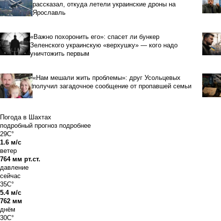
рассказал, откуда летели украинские дроны на
Ярославль
«Важно похоронить его»: спасет ли бункер
Зеленского украинскую «верхушку» — кого надо
уничтожить первым
«Нам мешали жить проблемы»: друг Усольцевых
получил загадочное сообщение от пропавшей семьи
Погода в Шахтах
подробный прогноз
подробнее
29C°
1.6 м/с
ветер
764 мм рт.ст.
давление
сейчас
35C°
5.4 м/с
762 мм
днём
30C°