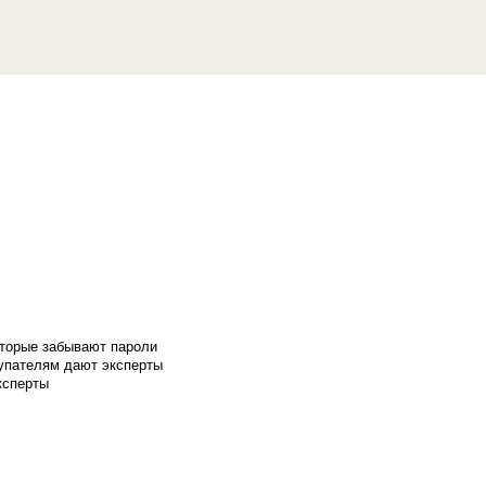
оторые забывают пароли
купателям дают эксперты
ксперты