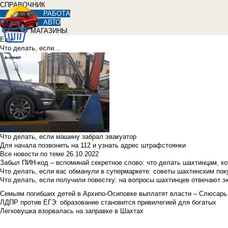
СПРАВОЧНИК
РАБОТА
АВТО
МАГАЗИНЫ
Еще
Что делать, если...
Что делать, если машину забрал эвакуатор
Для начала позвонить на 112 и узнать адрес штрафстоянки
Все новости по теме
26.10.2022
Забыл ПИН-код – вспоминай секретное слово: что делать шахтинцам, к
Что делать, если вас обманули в супермаркете: советы шахтинским по
Что делать, если получили повестку: на вопросы шахтинцев отвечают э
Семьям погибших детей в Архипо-Осиповке выплатят власти – Слюсарь
ЛДПР против ЕГЭ: образование становится привилегией для богатых
Легковушка взорвалась на заправке в Шахтах