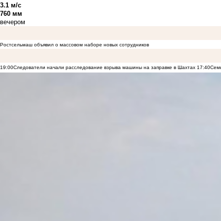
3.1 м/с
760 мм
вечером
Ростсельмаш объявил о массовом наборе новых сотрудников
19:00
Следователи начали расследование взрыва машины на заправке в Шахтах
17:40
Семь