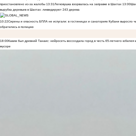
приостановлено из-за жалобы
13:31
Легковушка взорвалась на заправке в Шахтах
13:00
Шах
вырубка деревьев в Шахтах: ликвидируют 243 дерева
10:22
Сирены и опасность БПЛА не испугали: в гостиницах и санаториях Кубани выросло 
обратились в полицию
18:00
Каким был древний Танаис: нейросеть воссоздала город в честь 65-летнего юбилея 
мусоре