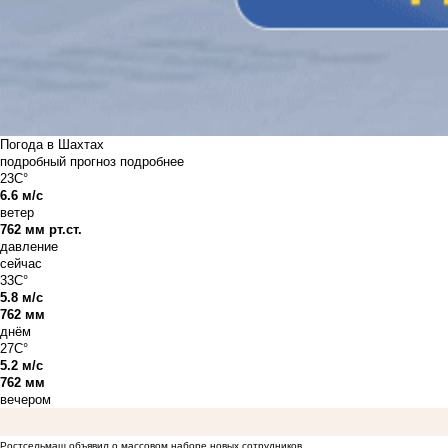
Погода в Шахтах
подробный прогноз
подробнее
23C°
6.6 м/с
ветер
762 мм рт.ст.
давление
сейчас
33C°
5.8 м/с
762 мм
днём
27C°
5.2 м/с
762 мм
вечером
Ростсельмаш объявил о массовом наборе новых сотрудников