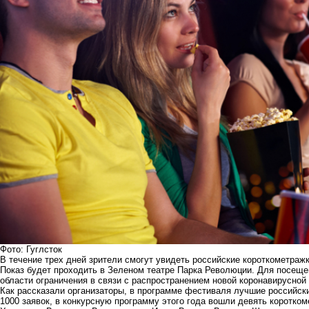
Фото: Гуглсток
В течение трех дней зрители смогут увидеть российские короткометраж
Показ будет проходить в Зеленом театре Парка Революции. Для посещ
области ограничения в связи с распространением новой коронавирусной
Как рассказали организаторы, в программе фестиваля лучшие российск
1000 заявок, в конкурсную программу этого года вошли девять коротко