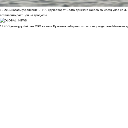
13:20
Виноваты украинские БПЛА: грузооборот Волго-Донского канала за месяц упал на 3
остановить рост цен на продукты
11:40
Скульптуру бойцам СВО в стиле Вучетича собирают по частям у подножия Мамаева к