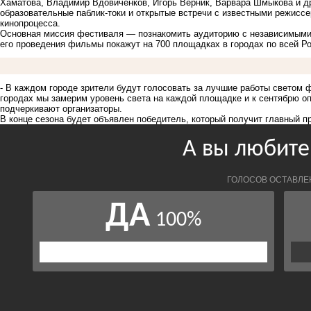
Хаматова, Владимир Вдовиченков, Игорь Верник, Варвара Шмыкова и др
образовательные паблик-токи и открытые встречи с известными режисс
кинопроцесса.
Основная миссия фестиваля — познакомить аудиторию с независимыми 
его проведения фильмы покажут на 700 площадках в городах по всей Ро
- В каждом городе зрители будут голосовать за лучшие работы светом 
городах мы замерим уровень света на каждой площадке и к сентябрю о
подчеркивают организаторы.
В конце сезона будет объявлен победитель, который получит главный п