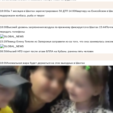
18:00
За 7 месяцев в Шахтах зарегистрировано 50 ДТП
14:00
Квартиру на Енисейском в Ша
подорожали колбаса, рыба и творог
18:00
Высокий уровень загрязнения воздуха по-прежнему фиксируется в Шахтах
15:44
Почти
передать телефоны
15:20
Певицу Елену Тополю из Запорожья затравили из-за того, что она занималась сексом
08:50
Ильский НПЗ горит после атаки БПЛА на Кубань: ранены пять человек
18:00
Аномальная жара будет держаться на этих выходных в Шахтах