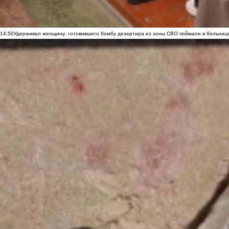
14:50
Удерживал женщину: готовившего бомбу дезертира из зоны СВО поймали в больниц