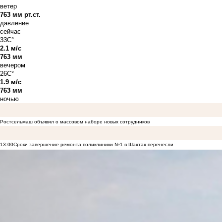
ветер
763 мм рт.ст.
давление
сейчас
33C°
2.1 м/с
763 мм
вечером
26C°
1.9 м/с
763 мм
ночью
Ростсельмаш объявил о массовом наборе новых сотрудников
13:00
Сроки завершение ремонта поликлиники №1 в Шахтах перенесли