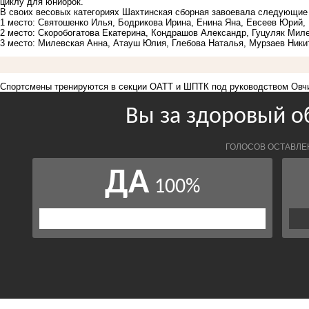
циклу для юниорок.
В своих весовых категориях Шахтинская сборная завоевала следующие
1 место: Святошенко Илья, Бодрикова Ирина, Енина Яна, Евсеев Юрий,
2 место: Скоробогатова Екатерина, Кондрашов Александр, Гуцуляк Мил
3 место: Милевская Анна, Атауш Юлия, Глебова Наталья, Мурзаев Ники
Спортсмены тренируются в секции ОАТТ и ШПТК под руководством Овчи