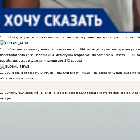
16:58
Наш дом проклят, тело женщины 6 часов лежало у подъезда: третий раз горит кварти
16:50
Слышали взрывы и думали, что снова летят БПЛА: жильцы сгоревшей парковки расск
приостановлено из-за жалобы
13:31
Легковушка взорвалась на заправке в Шахтах
13:00
Шах
вырубка деревьев в Шахтах: ликвидируют 243 дерева
10:22
Сирены и опасность БПЛА не испугали: в гостиницах и санаториях Кубани выросло 
обратились в полицию
18:00
Каким был древний Танаис: нейросеть воссоздала город в честь 65-летнего юбилея 
мусоре