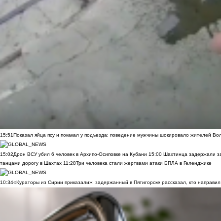
15:51
Показал яйца псу и покакал у подъезда: поведение мужчины шокировало жителей Во
15:02
Дрон ВСУ убил 6 человек в Архипо-Осиповке на Кубани
15:00
Шахтинца задержали за
танцами дорогу в Шахтах
11:28
Три человека стали жертвами атаки БПЛА в Геленджике
10:34
«Кураторы из Сирии приказали»: задержанный в Пятигорске рассказал, кто направил 