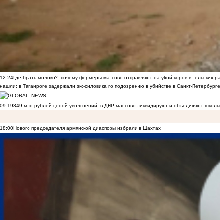
12:24
Где брать молоко?: почему фермеры массово отправляют на убой коров в сельских р
нашли: в Таганроге задержали экс-силовика по подозрению в убийстве в Санкт-Петербурге
09:19
349 млн рублей ценой увольнений: в ДНР массово ликвидируют и объединяют школы
18:00
Нового председателя армянской диаспоры избрали в Шахтах