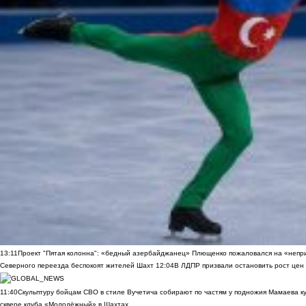
13:11
Проект "Пятая колонна": «бедный азербайджанец» Плющенко пожаловался на «непри
Северного переезда беспокоят жителей Шахт
12:04
В ЛДПР призвали остановить рост цен
11:40
Скульптуру бойцам СВО в стиле Вучетича собирают по частям у подножия Мамаева к
сквере клуба «Молодёжный» в Шахтах