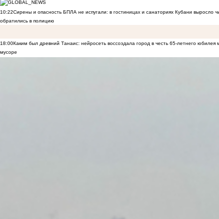
10:22
Сирены и опасность БПЛА не испугали: в гостиницах и санаториях Кубани выросло 
обратились в полицию
18:00
Каким был древний Танаис: нейросеть воссоздала город в честь 65-летнего юбилея 
мусоре