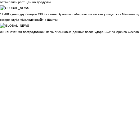
остановить рост цен на продукты
11:40
Скульптуру бойцам СВО в стиле Вучетича собирают по частям у подножия Мамаева к
сквере клуба «Молодёжный» в Шахтах
09:35
Почти 60 пострадавших: появились новые данные после удара ВСУ по Архипо-Осипов