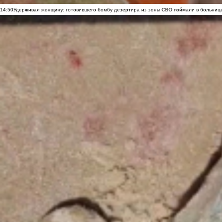
14:50
Удерживал женщину: готовившего бомбу дезертира из зоны СВО поймали в больниц