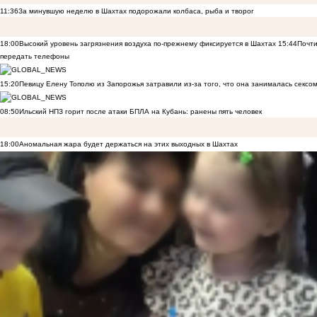
11:36
За минувшую неделю в Шахтах подорожали колбаса, рыба и творог
18:00
Высокий уровень загрязнения воздуха по-прежнему фиксируется в Шахтах
15:44
Почти
передать телефоны
15:20
Певицу Елену Тополю из Запорожья затравили из-за того, что она занималась сексом
08:50
Ильский НПЗ горит после атаки БПЛА на Кубань: ранены пять человек
18:00
Аномальная жара будет держаться на этих выходных в Шахтах