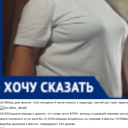
16:58
Наш дом проклят, тело женщины 6 часов лежало у подъезда: третий раз горит кварти
16:50
Слышали взрывы и думали, что снова летят БПЛА: жильцы сгоревшей парковки расск
приостановлено из-за жалобы
13:31
Легковушка взорвалась на заправке в Шахтах
13:00
Шах
вырубка деревьев в Шахтах: ликвидируют 243 дерева