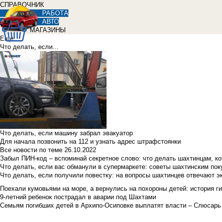
СПРАВОЧНИК
РАБОТА
АВТО
МАГАЗИНЫ
Еще
Что делать, если...
Что делать, если машину забрал эвакуатор
Для начала позвонить на 112 и узнать адрес штрафстоянки
Все новости по теме
26.10.2022
Забыл ПИН-код – вспоминай секретное слово: что делать шахтинцам, к
Что делать, если вас обманули в супермаркете: советы шахтинским по
Что делать, если получили повестку: на вопросы шахтинцев отвечают э
Поехали кумовьями на море, а вернулись на похороны детей: история ги
9-летний ребенок пострадал в аварии под Шахтами
Семьям погибших детей в Архипо-Осиповке выплатят власти – Слюсарь