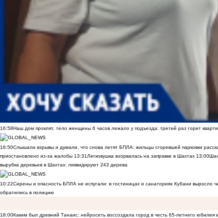
16:58
Наш дом проклят, тело женщины 6 часов лежало у подъезда: третий раз горит кварти
16:50
Слышали взрывы и думали, что снова летят БПЛА: жильцы сгоревшей парковки расск
приостановлено из-за жалобы
13:31
Легковушка взорвалась на заправке в Шахтах
13:00
Шах
вырубка деревьев в Шахтах: ликвидируют 243 дерева
10:22
Сирены и опасность БПЛА не испугали: в гостиницах и санаториях Кубани выросло 
обратились в полицию
18:00
Каким был древний Танаис: нейросеть воссоздала город в честь 65-летнего юбилея 