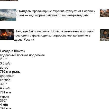
«Ожидаем провокаций»: Украина атакует юг России и
Крым — над морем работает самолет-разведчик
«Там, где бьют москаля, Польша оказывает помощь»:
президент страны сделал агрессивное заявление в
адрес России
Погода в Шахтах
подробный прогноз
подробнее
28C°
3.5 м/с
ветер
760 мм рт.ст.
давление
сейчас
32C°
4.2 м/с
761 мм
утром
37C°
4 м/с
759 мм