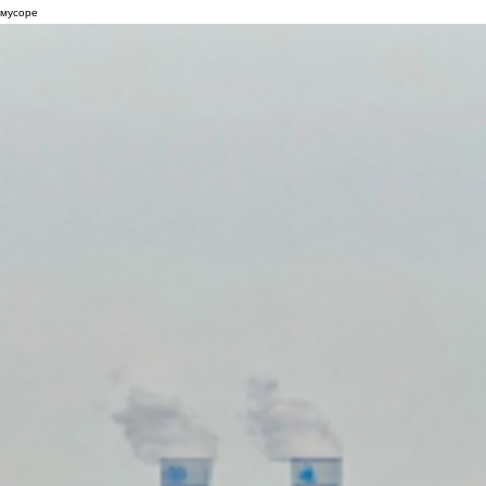
мусоре