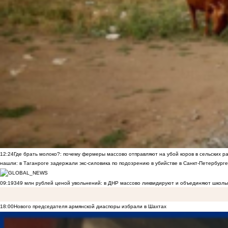
12:24
Где брать молоко?: почему фермеры массово отправляют на убой коров в сельских р
нашли: в Таганроге задержали экс-силовика по подозрению в убийстве в Санкт-Петербурге
09:19
349 млн рублей ценой увольнений: в ДНР массово ликвидируют и объединяют школы
18:00
Нового председателя армянской диаспоры избрали в Шахтах