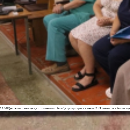
14:50
Удерживал женщину: готовившего бомбу дезертира из зоны СВО поймали в больниц