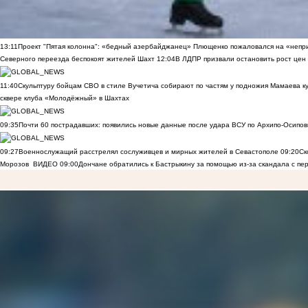
13:11
Проект "Пятая колонна": «бедный азербайджанец» Плющенко пожаловался на «непри
Северного переезда беспокоят жителей Шахт
12:04
В ЛДПР призвали остановить рост цен
11:40
Скульптуру бойцам СВО в стиле Вучетича собирают по частям у подножия Мамаева к
сквере клуба «Молодёжный» в Шахтах
09:35
Почти 60 пострадавших: появились новые данные после удара ВСУ по Архипо-Осипов
09:27
Военнослужащий расстрелял сослуживцев и мирных жителей в Севастополе
09:20
Ск
Морозов
ВИДЕО
09:00
Дончане обратились к Бастрыкину за помощью из-за скандала с пе