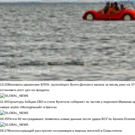
13:20
Виноваты украинские БПЛА: грузооборот Волго-Донского канала за месяц упал на 3
остановить рост цен на продукты
11:40
Скульптуру бойцам СВО в стиле Вучетича собирают по частям у подножия Мамаева к
сквере клуба «Молодёжный» в Шахтах
09:35
Почти 60 пострадавших: появились новые данные после удара ВСУ по Архипо-Осипов
09:27
Военнослужащий расстрелял сослуживцев и мирных жителей в Севастополе