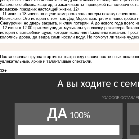
банального обмена квартир, а заканчивается проверкой на человечность
возможен праздник настоящей жизни. 12+
- 11 июня в 18 часов на сцене камерного зала актеры покажут спектак
Изюмского. Это история о том, как Дед Мороз «застрял» в новостройке 
Снегурочки, но дверь закрыта, и ключ потерян. А до нового года всего н
- 12 июня в 12:00 зрители увидят музыкальную сказку режиссера Заха
история о волшебной щуке, которая исполняет Емелины желания. Прос
кололись дрова, да ведра сами носили воду. Но помогут ли такие чуде
Постановочная группа и артисты театра ждут своих постоянных поклонн
увлекательные, яркие и талантливые спектакли.
12+