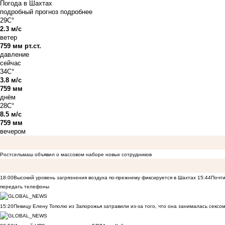
Погода в Шахтах
подробный прогноз
подробнее
29C°
2.3 м/с
ветер
759 мм рт.ст.
давление
сейчас
34C°
3.8 м/с
759 мм
днём
28C°
8.5 м/с
759 мм
вечером
Ростсельмаш объявил о массовом наборе новых сотрудников
18:00
Высокий уровень загрязнения воздуха по-прежнему фиксируется в Шахтах
15:44
Почти
передать телефоны
15:20
Певицу Елену Тополю из Запорожья затравили из-за того, что она занималась сексом