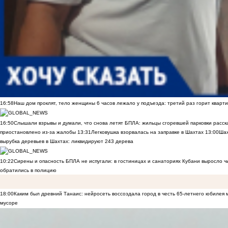
16:58
Наш дом проклят, тело женщины 6 часов лежало у подъезда: третий раз горит кварти
16:50
Слышали взрывы и думали, что снова летят БПЛА: жильцы сгоревшей парковки расск
приостановлено из-за жалобы
13:31
Легковушка взорвалась на заправке в Шахтах
13:00
Шах
вырубка деревьев в Шахтах: ликвидируют 243 дерева
10:22
Сирены и опасность БПЛА не испугали: в гостиницах и санаториях Кубани выросло 
обратились в полицию
18:00
Каким был древний Танаис: нейросеть воссоздала город в честь 65-летнего юбилея 
мусоре