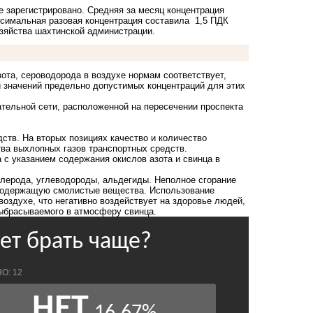
е зарегистрировано.
Средняя за месяц концентрация
ксимальная разовая концентрация составила 1,5 ПДК
озяйства шахтинской администрации.
зота, сероводорода в воздухе нормам соответствует,
 значений предельно допустимых концентраций для этих
тельной сети, расположенной на пересечении проспекта
ств. На вторых позициях качество и количество
ва выхлопных газов транспортных средств.
 с указанием содержания окислов азота и свинца в
углерода, углеводороды, альдегиды. Неполное сгорание
 содержащую смолистые вещества. Использование
воздухе, что негативно воздействует на здоровье людей,
выбрасываемого в атмосферу свинца.