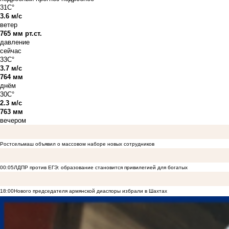
31C°
3.6 м/с
ветер
765 мм рт.ст.
давление
сейчас
33C°
3.7 м/с
764 мм
днём
30C°
2.3 м/с
763 мм
вечером
Ростсельмаш объявил о массовом наборе новых сотрудников
00:05
ЛДПР против ЕГЭ: образование становится привилегией для богатых
18:00
Нового председателя армянской диаспоры избрали в Шахтах