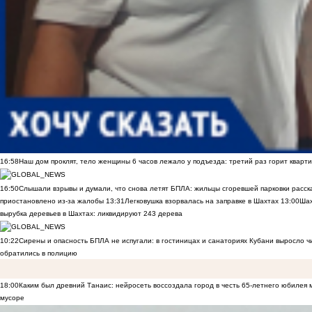
16:58
Наш дом проклят, тело женщины 6 часов лежало у подъезда: третий раз горит кварти
16:50
Слышали взрывы и думали, что снова летят БПЛА: жильцы сгоревшей парковки расск
приостановлено из-за жалобы
13:31
Легковушка взорвалась на заправке в Шахтах
13:00
Шах
вырубка деревьев в Шахтах: ликвидируют 243 дерева
10:22
Сирены и опасность БПЛА не испугали: в гостиницах и санаториях Кубани выросло 
обратились в полицию
18:00
Каким был древний Танаис: нейросеть воссоздала город в честь 65-летнего юбилея 
мусоре