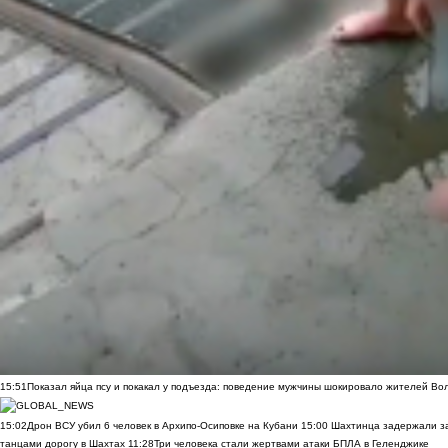
15:51
Показал яйца псу и покакал у подъезда: поведение мужчины шокировало жителей Во
15:02
Дрон ВСУ убил 6 человек в Архипо-Осиповке на Кубани
15:00
Шахтинца задержали за
танцами дорогу в Шахтах
11:28
Три человека стали жертвами атаки БПЛА в Геленджике