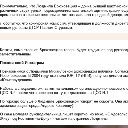
Примечательно, что Людмила Брюховецкая – дочка бывшей шахтинской
различных структурных подразделениях шахтинской администрации еще
времени она в течение нескольких лет возглавляла городской департаме
Любопытно, что конкурсная комиссия, утвердившая в должности дире
новым рулевым ДТСР Павлом Стуровым
.
Кстати, сама старшая Брюховецкая теперь будет трудиться под руково
заместительницы.
Покажи свой Инстаграм
Познакомимся с Людмилой Михайловной Брюховецкой поближе. Согласно
Новочеркасске. В 2004 году окончила ЮРГТУ (НПИ), получив диплом эк
«Юриспруденция».
Работала специалистом, затем начальником организационно-правового о
ЦСО №2, после чего перешла на ту же должность в ЦСО №1.
Но гораздо больше о Людмиле Брюховецкой говорят ее соцсети. Она ак
администрации города Андрею Ковалеву
).
О себе молодая руководительница пишет коротко, но емко. «С удовольс
Живу под Ростовом-на-Дону» - читаем на странице Людмилы.