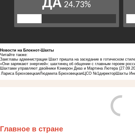
Новости на Блoкнoт-Шахты
Читайте также:
Замглавы администрации Шахт пришла на заседание в готическом стиле
«Они заряжают энергией»: шахтинец об общении с главным героем рос
Шахтами управляют двойники Кэмерон Диаз и Мартина Лютера
(27.09.2
Лариса Брюховецкая
Людмила Брюховецкая
ЦСО №1
директор
Шахты Ин
Главное в стране