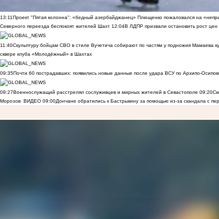
13:11
Проект "Пятая колонна": «бедный азербайджанец» Плющенко пожаловался на «непри
Северного переезда беспокоят жителей Шахт
12:04
В ЛДПР призвали остановить рост цен
11:40
Скульптуру бойцам СВО в стиле Вучетича собирают по частям у подножия Мамаева к
сквере клуба «Молодёжный» в Шахтах
09:35
Почти 60 пострадавших: появились новые данные после удара ВСУ по Архипо-Осипов
09:27
Военнослужащий расстрелял сослуживцев и мирных жителей в Севастополе
09:20
Ск
Морозов
ВИДЕО
09:00
Дончане обратились к Бастрыкину за помощью из-за скандала с пе