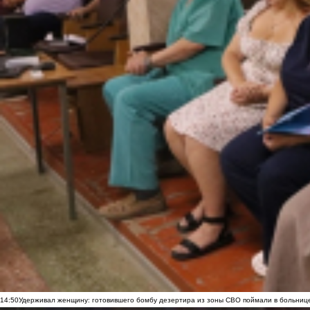
14:50
Удерживал женщину: готовившего бомбу дезертира из зоны СВО поймали в больниц