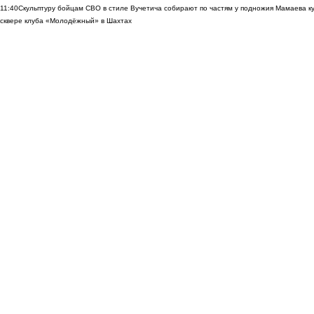
11:40
Скульптуру бойцам СВО в стиле Вучетича собирают по частям у подножия Мамаева к
сквере клуба «Молодёжный» в Шахтах