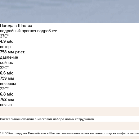
Погода в Шахтах
подробный прогноз
подробнее
37C°
4.9 м/с
ветер
758 мм рт.ст.
давление
сейчас
32C°
6.6 м/с
759 мм
вечером
22C°
6.8 м/с
762 мм
ночью
Ростсельмаш объявил о массовом наборе новых сотрудников
14:00
Квартиру на Енисейском в Шахтах затапливает из-за вырванного куска шифера июль