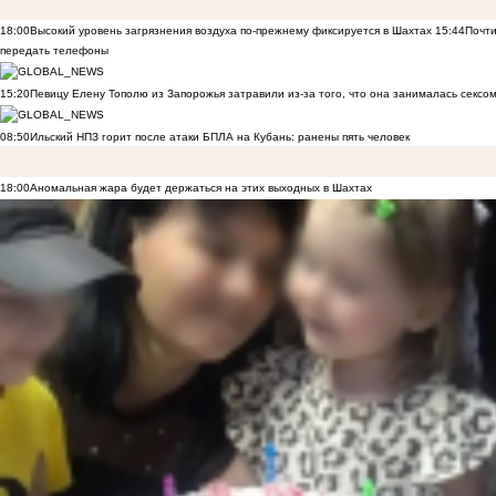
18:00
Высокий уровень загрязнения воздуха по-прежнему фиксируется в Шахтах
15:44
Почти
передать телефоны
15:20
Певицу Елену Тополю из Запорожья затравили из-за того, что она занималась сексом
08:50
Ильский НПЗ горит после атаки БПЛА на Кубань: ранены пять человек
18:00
Аномальная жара будет держаться на этих выходных в Шахтах