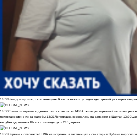
16:58
Наш дом проклят, тело женщины 6 часов лежало у подъезда: третий раз горит кварти
16:50
Слышали взрывы и думали, что снова летят БПЛА: жильцы сгоревшей парковки расск
приостановлено из-за жалобы
13:31
Легковушка взорвалась на заправке в Шахтах
13:00
Шах
вырубка деревьев в Шахтах: ликвидируют 243 дерева
10:22
Сирены и опасность БПЛА не испугали: в гостиницах и санаториях Кубани выросло 