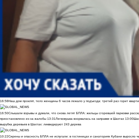
16:58
Наш дом проклят, тело женщины 6 часов лежало у подъезда: третий раз горит кварти
16:50
Слышали взрывы и думали, что снова летят БПЛА: жильцы сгоревшей парковки расск
приостановлено из-за жалобы
13:31
Легковушка взорвалась на заправке в Шахтах
13:00
Шах
вырубка деревьев в Шахтах: ликвидируют 243 дерева
10:22
Сирены и опасность БПЛА не испугали: в гостиницах и санаториях Кубани выросло 