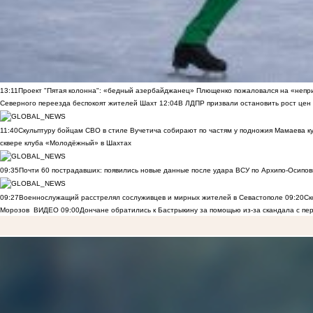
13:11
Проект "Пятая колонна": «бедный азербайджанец» Плющенко пожаловался на «непри
Северного переезда беспокоят жителей Шахт
12:04
В ЛДПР призвали остановить рост цен
11:40
Скульптуру бойцам СВО в стиле Вучетича собирают по частям у подножия Мамаева к
сквере клуба «Молодёжный» в Шахтах
09:35
Почти 60 пострадавших: появились новые данные после удара ВСУ по Архипо-Осипов
09:27
Военнослужащий расстрелял сослуживцев и мирных жителей в Севастополе
09:20
Ск
Морозов
ВИДЕО
09:00
Дончане обратились к Бастрыкину за помощью из-за скандала с пе