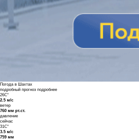
Погода в Шахтах
подробный прогноз
подробнее
26C°
2.5 м/с
ветер
760 мм рт.ст.
давление
сейчас
31C°
3.5 м/с
759 мм