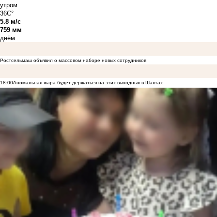
утром
36C°
5.8 м/с
759 мм
днём
Ростсельмаш объявил о массовом наборе новых сотрудников
18:00
Аномальная жара будет держаться на этих выходных в Шахтах