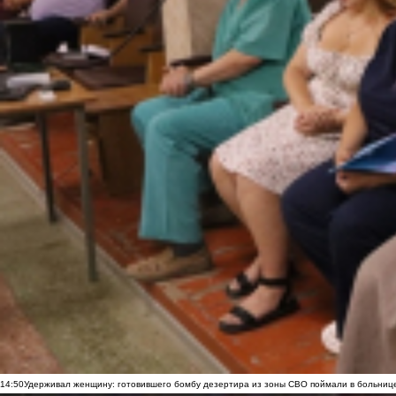
14:50
Удерживал женщину: готовившего бомбу дезертира из зоны СВО поймали в больниц