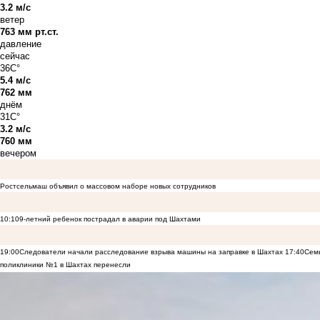
3.2 м/с
ветер
763 мм рт.ст.
давление
сейчас
36C°
5.4 м/с
762 мм
днём
31C°
3.2 м/с
760 мм
вечером
Ростсельмаш объявил о массовом наборе новых сотрудников
10:10
9-летний ребенок пострадал в аварии под Шахтами
19:00
Следователи начали расследование взрыва машины на заправке в Шахтах
17:40
Семь
поликлиники №1 в Шахтах перенесли