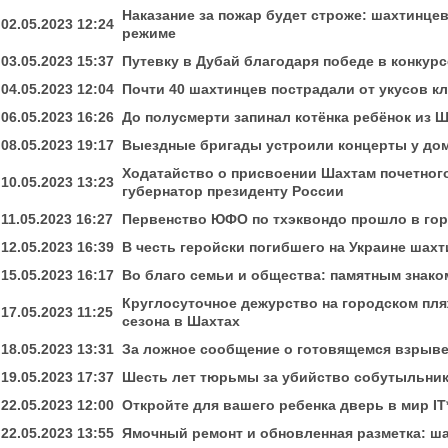
Наказание за пожар будет строже: шахтинц
02.05.2023 12:24
режиме
03.05.2023 15:37
Путевку в Дубай благодаря победе в конкур
04.05.2023 12:04
Почти 40 шахтинцев пострадали от укусов кл
06.05.2023 16:26
До полусмерти запинал котёнка ребёнок из 
08.05.2023 19:17
Выездные бригады устроили концерты у до
Ходатайство о присвоении Шахтам почетног
10.05.2023 13:23
губернатор президенту России
11.05.2023 16:27
Первенство ЮФО по тхэквондо прошло в го
12.05.2023 16:39
В честь геройски погибшего на Украине ша
15.05.2023 16:17
Во благо семьи и общества: памятным знако
Круглосуточное дежурство на городском пля
17.05.2023 11:25
сезона в Шахтах
18.05.2023 13:31
За ложное сообщение о готовящемся взрыве
19.05.2023 17:37
Шесть лет тюрьмы за убийство собутыльник
22.05.2023 12:00
Откройте для вашего ребенка дверь в мир I
22.05.2023 13:55
Ямочный ремонт и обновленная разметка: ша