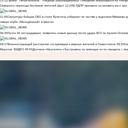
13:11
Проект "Пятая колонна": «бедный азербайджанец» Плющенко пожаловался на «непри
Северного переезда беспокоят жителей Шахт
12:04
В ЛДПР призвали остановить рост цен
11:40
Скульптуру бойцам СВО в стиле Вучетича собирают по частям у подножия Мамаева к
сквере клуба «Молодёжный» в Шахтах
09:35
Почти 60 пострадавших: появились новые данные после удара ВСУ по Архипо-Осипов
09:27
Военнослужащий расстрелял сослуживцев и мирных жителей в Севастополе
09:20
Ск
Морозов
ВИДЕО
09:00
Дончане обратились к Бастрыкину за помощью из-за скандала с пе