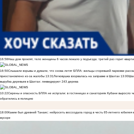
16:58
Наш дом проклят, тело женщины 6 часов лежало у подъезда: третий раз горит кварти
16:50
Слышали взрывы и думали, что снова летят БПЛА: жильцы сгоревшей парковки расск
приостановлено из-за жалобы
13:31
Легковушка взорвалась на заправке в Шахтах
13:00
Шах
вырубка деревьев в Шахтах: ликвидируют 243 дерева
10:22
Сирены и опасность БПЛА не испугали: в гостиницах и санаториях Кубани выросло 
обратились в полицию
18:00
Каким был древний Танаис: нейросеть воссоздала город в честь 65-летнего юбилея 
мусоре