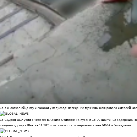
15:51
Показал яйца псу и покакал у подъезда: поведение мужчины шокировало жителей Во
15:02
Дрон ВСУ убил 6 человек в Архипо-Осиповке на Кубани
15:00
Шахтинца задержали за
танцами дорогу в Шахтах
11:28
Три человека стали жертвами атаки БПЛА в Геленджике