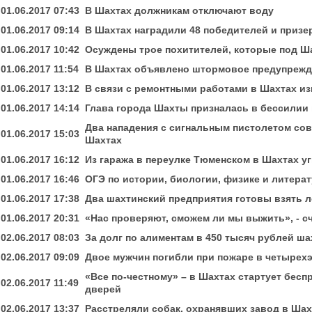
01.06.2017 07:43
В Шахтах должникам отключают воду
01.06.2017 09:14
В Шахтах наградили 48 победителей и приз
01.06.2017 10:42
Осуждены трое похитителей, которые под Ш
01.06.2017 11:54
В Шахтах объявлено штормовое предупрежд
01.06.2017 13:12
В связи с ремонтными работами в Шахтах и
01.06.2017 14:14
Глава города Шахты призналась в бессилии
Два нападения с сигнальным пистолетом со
01.06.2017 15:03
Шахтах
01.06.2017 16:12
Из гаража в переулке Тюменском в Шахтах у
01.06.2017 16:46
ОГЭ по истории, биологии, физике и литера
01.06.2017 17:38
Два шахтинский предприятия готовы взять л
01.06.2017 20:31
«Нас проверяют, сможем ли мы выжить», - с
02.06.2017 08:03
За долг по алиментам в 450 тысяч рублей ш
02.06.2017 09:09
Двое мужчин погибли при пожаре в четырехэ
«Все по-честному» – в Шахтах стартует бесп
02.06.2017 11:49
дверей
02.06.2017 13:37
Расстреляли собак, охранявших завод в Шах