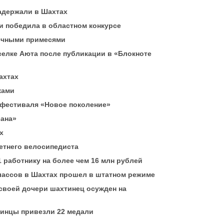
задержали в Шахтах
и победила в областном конкурсе
сичными примесями
селке Аюта после публикации в «Блокноте
ахтах
ками
 фестиваля «Новое поколение»
сана»
х
етнего велосипедиста
1 работнику на более чем 16 млн рублей
классов в Шахтах прошел в штатном режиме
своей дочери шахтинец осужден на
тинцы привезли 22 медали