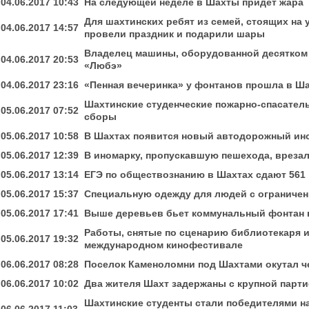
04.06.2017 10:43
На следующей неделе в Шахты придет жара
Для шахтинских ребят из семей, стоящих на
04.06.2017 14:57
провели праздник и подарили шары
Владелец машины, оборудованной десятком 
04.06.2017 20:53
«Любэ»
04.06.2017 23:16
«Пенная вечеринка» у фонтанов прошла в Ш
Шахтинские студенческие пожарно-спасател
05.06.2017 07:52
сборы
05.06.2017 10:58
В Шахтах появится новый автодорожный ин
05.06.2017 12:39
В иномарку, пропускавшую пешехода, вреза
05.06.2017 13:14
ЕГЭ по обществознанию в Шахтах сдают 561
05.06.2017 15:37
Специальную одежду для людей с ограниче
05.06.2017 17:41
Выше деревьев бьет коммунальный фонтан 
Работы, снятые по сценарию библиотекаря 
05.06.2017 19:32
международном кинофестивале
06.06.2017 08:28
Поселок Каменоломни под Шахтами окутал ч
06.06.2017 10:02
Два жителя Шахт задержаны с крупной парти
Шахтинские студенты стали победителями н