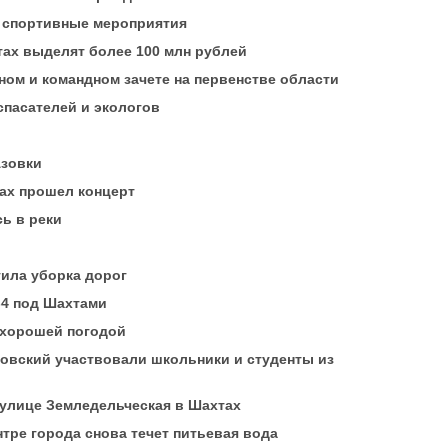
и спортивные мероприятия
тах выделят более 100 млн рублей
ом и командном зачете на первенстве области
спасателей и экологов
Азовки
ах прошел концерт
ь в реки
тила уборка дорог
-4 под Шахтами
 хорошей погодой
мовский участвовали школьники и студенты из
 улице Земледельческая в Шахтах
нтре города снова течет питьевая вода