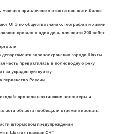
ь месяцев привлечено к ответственности более
дают ОГЭ по обществознанию, географии и химии
классов прошло в один день для почти 200 ребят
орговли
а департамента здравоохранения города Шахты
жая часть превратилась в полноводную реку
хт за украденную куртку
а первенство России
ехода!» провели шахтинские волонтеры и
 власти области пообещали отремонтировать
ласти штормовом предупреждении
ме в Шахтах граждан СНГ