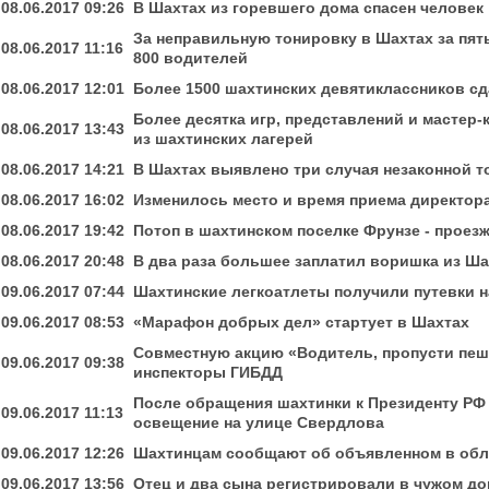
08.06.2017 09:26
В Шахтах из горевшего дома спасен человек
За неправильную тонировку в Шахтах за пят
08.06.2017 11:16
800 водителей
08.06.2017 12:01
Более 1500 шахтинских девятиклассников с
Более десятка игр, представлений и мастер-
08.06.2017 13:43
из шахтинских лагерей
08.06.2017 14:21
В Шахтах выявлено три случая незаконной т
08.06.2017 16:02
Изменилось место и время приема директор
08.06.2017 19:42
Потоп в шахтинском поселке Фрунзе - проез
08.06.2017 20:48
В два раза большее заплатил воришка из Ша
09.06.2017 07:44
Шахтинские легкоатлеты получили путевки н
09.06.2017 08:53
«Марафон добрых дел» стартует в Шахтах
Совместную акцию «Водитель, пропусти пеш
09.06.2017 09:38
инспекторы ГИБДД
После обращения шахтинки к Президенту РФ
09.06.2017 11:13
освещение на улице Свердлова
09.06.2017 12:26
Шахтинцам сообщают об объявленном в об
09.06.2017 13:56
Отец и два сына регистрировали в чужом до