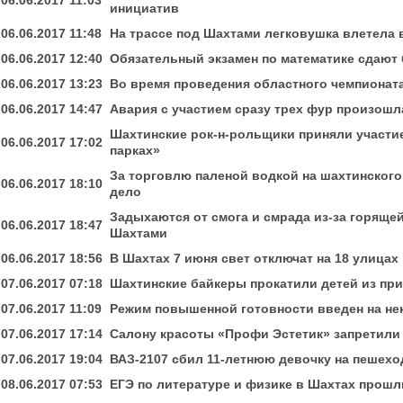
06.06.2017 11:03
инициатив
06.06.2017 11:48
На трассе под Шахтами легковушка влетела 
06.06.2017 12:40
Обязательный экзамен по математике сдают 
06.06.2017 13:23
Во время проведения областного чемпионата
06.06.2017 14:47
Авария с участием сразу трех фур произошл
Шахтинские рок-н-рольщики приняли участие
06.06.2017 17:02
парках»
За торговлю паленой водкой на шахтинского
06.06.2017 18:10
дело
Задыхаются от смога и смрада из-за горяще
06.06.2017 18:47
Шахтами
06.06.2017 18:56
В Шахтах 7 июня свет отключат на 18 улицах
07.06.2017 07:18
Шахтинские байкеры прокатили детей из пр
07.06.2017 11:09
Режим повышенной готовности введен на не
07.06.2017 17:14
Салону красоты «Профи Эстетик» запретили
07.06.2017 19:04
ВАЗ-2107 сбил 11-летнюю девочку на пешехо
08.06.2017 07:53
ЕГЭ по литературе и физике в Шахтах прошл