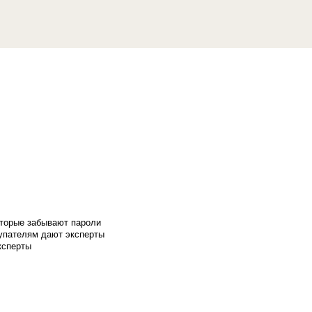
оторые забывают пароли
купателям дают эксперты
ксперты