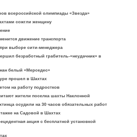
еров всероссийской олимпиады «Звезда»
ахтами сожгли женщину
ение
зменится движение транспорта
 при выборе сити-менеджера
вершил безработный грабитель-«неудачник» в
гнан белый «Мерседес»
туре прошел в Шахтах
етом на работу подростков
читают жители поселка шахты Наклонной
ахтинца осудили на 30 часов обязательных работ
тажке на Садовой в Шахтах
рецедентная акция с бесплатной установкой
тах