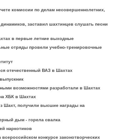
 учете комиссии по делам несовершеннолетних,
динамиков, заставил шахтинцев слушать песни
ахтах в первые летние выходные
ьные отряды провели учебно-тренировочные
ститут
лся отечественный ВАЗ в Шахтах
 выпускник
нными возможностями разработали в Шахтах
на ХБК в Шахтах
из Шахт, получили высшие награды на
ерный дым - горела свалка
ей наркотиков
а всероссийском конкурсе законотворческих