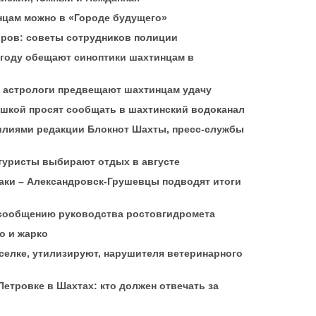
нцам можно в «Городе будущего»
оров: советы сотрудников полиции
огоду обещают синоптики шахтинцам в
: астрологи предвещают шахтинцам удачу
шкой просят сообщать в шахтинский водоканал
силиями редакции Блокнот Шахты, пресс-службы
 туристы выбирают отдых в августе
заки – Александровск-Грушевцы подводят итоги
 сообщению руководства ростовгидромета
о и жарко
селке, утилизируют, нарушителя ветеринарного
Петровке в Шахтах: кто должен отвечать за