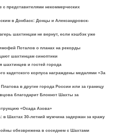
е с представителями некоммерческих
ским в Донбасс: Донцы и Александровск-
агерь шахтинцам не вернут, если кэшбэк уже
Тимофей Поталов о планах на рекорды
щают шахтинцам синоптики
я шахтинцев и гостей города
го кадетского корпуса награждены медалями «За
з Платова в другие города России или за границу
авцова благодарит Блокнот Шахты за
струкцию «Осада Азова»
 в Шахтах 30-летний мужчина задержан за кражу
ойны обезврежена в соседнем с Шахтами